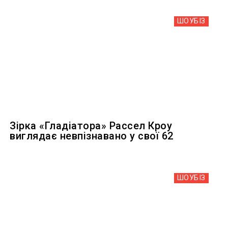
ШОУБIЗ
Зірка «Гладіатора» Рассел Кроу
виглядає невпізнавано у свої 62
ШОУБIЗ