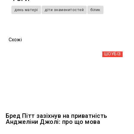
день матері
діти знаменитостей
білик
Схожi
ШОУБIЗ
Бред Пітт зазіхнув на приватність
Анджеліни Джолі: про що мова