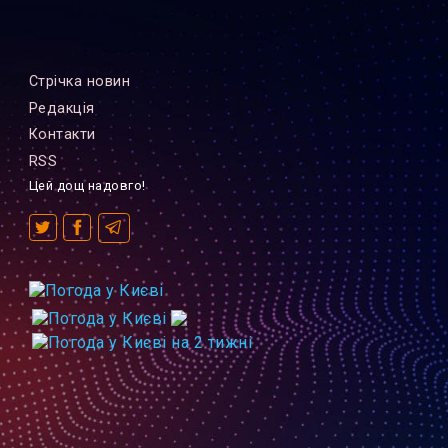
Стрiчка новин
Редакцiя
Контакти
RSS
Цей дощ надовго!