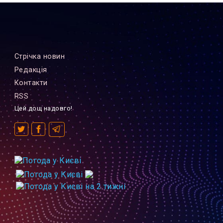
Стрiчка новин
Редакцiя
Контакти
RSS
Цей дощ надовго!