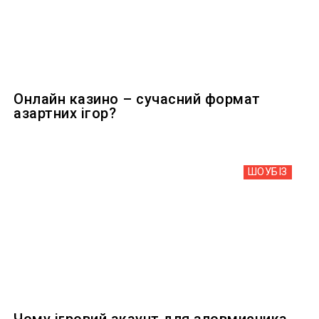
Онлайн казино – сучасний формат
азартних ігор?
ШОУБIЗ
Чому ігровий акаунт для зловмисника