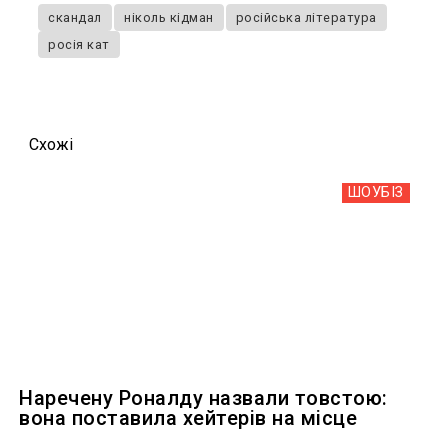
скандал
ніколь кідман
російська література
росія кат
Схожi
ШОУБIЗ
Наречену Роналду назвали товстою:
вона поставила хейтерів на місце