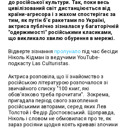
до російської культури. Так, поки весь
цивілізований світ дистанціюється від
країни-агресора і з жахом спостерігає за
тим, як путін б’є ракетами по Україні,
актриса публічно зізналася у багаторічній
"одержимості" російськими класиками,
що викликало хвилю обурення в мережі.
Відверте зізнання
пролунало
під час бесіди
Ніколь Кідман із ведучими YouTube-
подкасту Las Culturistas.
Актриса розповіла, що її знайомство з
російською літературою розпочалося зі
звичайного списку "100 книг, які
обов'язково треба прочитати". Зокрема,
пригадала період свого захоплення
російськими авторами, серед яких Лев
Толстой і Федір Достоєвський. Щоправда,
Ніколь і словом не обмовилася про те, як
зараз росіяни щодня коять криваві злочини