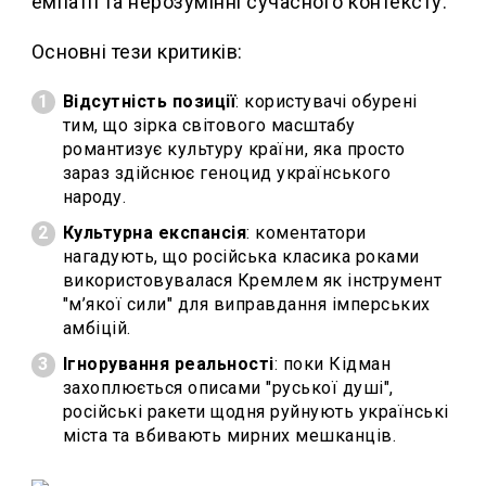
емпатії та нерозумінні сучасного контексту.
Основні тези критиків:
Відсутність позиції
: користувачі обурені
тим, що зірка світового масштабу
романтизує культуру країни, яка просто
зараз здійснює геноцид українського
народу.
Культурна експансія
: коментатори
нагадують, що російська класика роками
використовувалася Кремлем як інструмент
"м’якої сили" для виправдання імперських
амбіцій.
Ігнорування реальності
: поки Кідман
захоплюється описами "руської душі",
російські ракети щодня руйнують українські
міста та вбивають мирних мешканців.