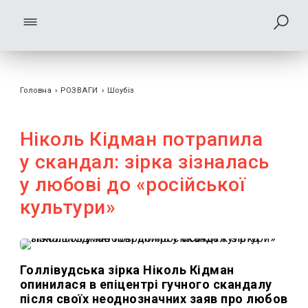
Головна
›
РОЗВАГИ
›
Шоубiз
Ніколь Кідман потрапила
у скандал: зірка зізналась
у любові до «російської
культури»
Голлівудська зірка Ніколь Кідман
опинилася в епіцентрі гучного скандалу
після своїх неоднозначних заяв про любов