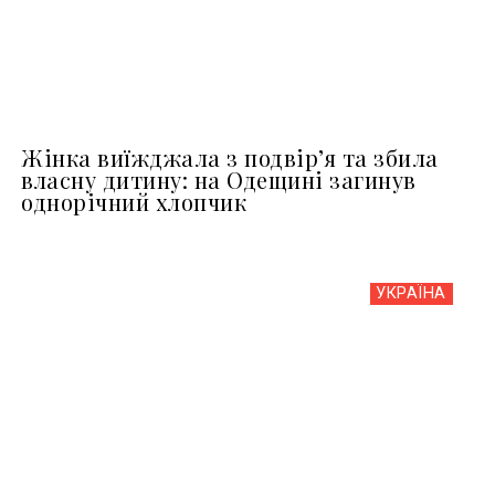
Жінка виїжджала з подвір’я та збила
власну дитину: на Одещині загинув
однорічний хлопчик
УКРАЇНА