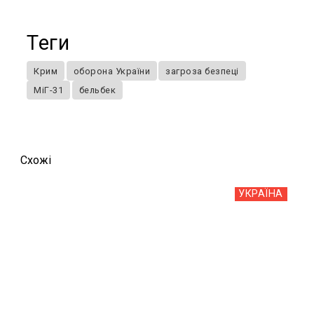
Теги
Крим
оборона України
загроза безпеці
МіГ-31
бельбек
Схожi
УКРАЇНА