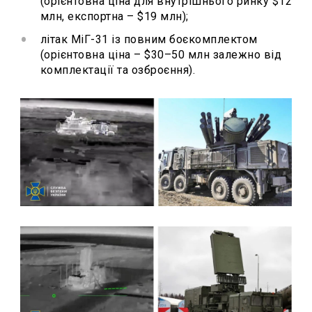
(орієнтовна ціна для внутрішнього ринку $12
млн, експортна – $19 млн);
літак МіГ-31 із повним боєкомплектом
(орієнтовна ціна – $30–50 млн залежно від
комплектації та озброєння).