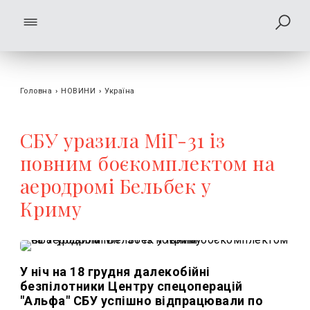
Головна
›
НОВИНИ
›
Україна
СБУ уразила МіГ-31 із
повним боєкомплектом на
аеродромі Бельбек у
Криму
У ніч на 18 грудня далекобійні
безпілотники Центру спецоперацій
"Альфа" СБУ успішно відпрацювали по