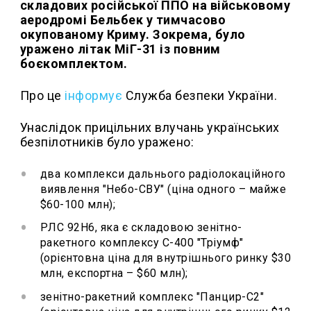
складових російської ППО на військовому
аеродромі Бельбек у тимчасово
окупованому Криму. Зокрема, було
уражено літак МіГ-31 із повним
боєкомплектом.
Про це
інформує
Служба безпеки України.
Унаслідок прицільних влучань українських
безпілотників було уражено:
два комплекси дальнього радіолокаційного
виявлення "Небо-СВУ" (ціна одного – майже
$60-100 млн);
РЛС 92Н6, яка є складовою зенітно-
ракетного комплексу С-400 "Тріумф"
(орієнтовна ціна для внутрішнього ринку $30
млн, експортна – $60 млн);
зенітно-ракетний комплекс "Панцир-С2"