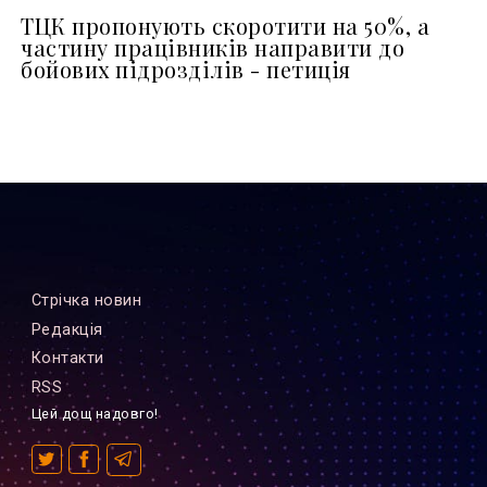
ТЦК пропонують скоротити на 50%, а
частину працівників направити до
бойових підрозділів - петиція
Стрiчка новин
Редакцiя
Контакти
RSS
Цей дощ надовго!