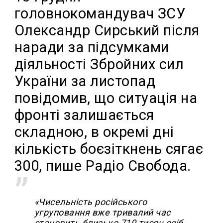
головнокомандувач ЗСУ
Олександр Сирський після
наради за підсумками
діяльності Збройних сил
України за листопад
повідомив, що ситуація на
фронті залишається
складною, в окремі дні
кількість боєзіткнень сягає
300, пише Радіо Свобода.
«Чисельність російського
угруповання вже тривалий час
становить близько 710 тисяч осіб.