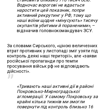
Водночас ворогові не вдається
наростити цей показник, попри
активний рекрутинг у РФ, тому що
наші воїни щодня «мінусують» тисячу
окупантів убитими й пораненими»,
–
відзначив головнокомандувач ЗСУ.
За словами Сирського, «ціною величезних
втрат противник у листопаді зміг узяти під
контроль деякі наші території», але «заяви
російської пропаганди про темпи
просування військ рф не відповідають
дійсності».
«Тривають наші активні дії в районі
Покровсько-Мирноградської
агломерації. У самому Покровську за
крайні кілька тижнів ми змогли
повернути під контроль близько 16