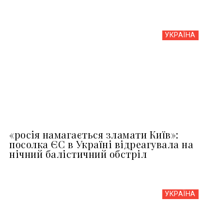
УКРАЇНА
«росія намагається зламати Київ»:
посолка ЄС в Україні відреагувала на
нічний балістичний обстріл
УКРАЇНА