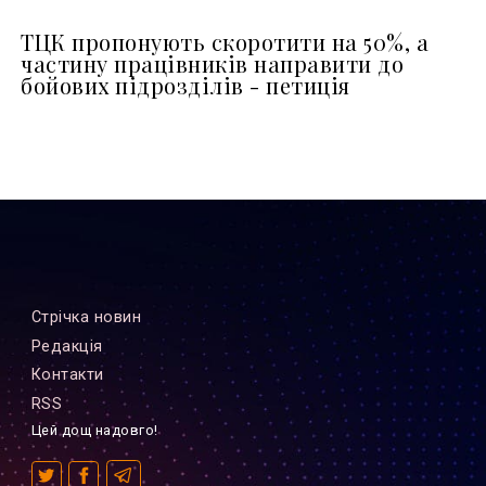
ТЦК пропонують скоротити на 50%, а
частину працівників направити до
бойових підрозділів - петиція
Стрiчка новин
Редакцiя
Контакти
RSS
Цей дощ надовго!