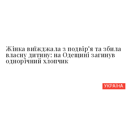
Жінка виїжджала з подвір’я та збила
власну дитину: на Одещині загинув
однорічний хлопчик
УКРАЇНА