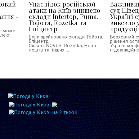
новий
Унаслідок російської
Важливий
атаки на Київ знищено
суд Швец
ання -
склади Intertop, Puma,
Україні с
Тойота, Rozetka та
вивезло 
Епіцентр
продукці
іт може
илею
Були зруйновано склади Тойота,
Верховний с
..
Епіцентр,
рішення ост
Сільпо, NOVUS, Rozetka, Нова
Україні конф
пошта та інших ...
підсанкційне