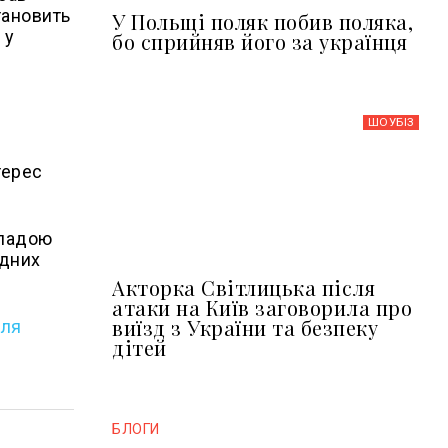
тановить
У Польщі поляк побив поляка,
 у
бо сприйняв його за українця
ШОУБIЗ
терес
владою
одних
Акторка Світлицька після
атаки на Київ заговорила про
виїзд з України та безпеку
для
дітей
БЛОГИ