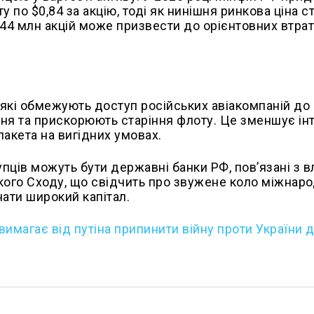
 по $0,84 за акцію, тоді як нинішня ринкова ціна с
944 млн акцій може призвести до орієнтовних втрат
які обмежують доступ російських авіакомпаній до
ня та прискорюють старіння флоту. Це зменшує ін
пакета на вигідних умовах.
пців можуть бути державні банки РФ, пов’язані з 
зького Сходу, що свідчить про звужене коло міжнар
ати широкий капітал.
 вимагає від путіна припинити війну проти України 