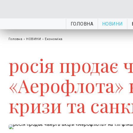
ГОЛОВНА
НОВИНИ
Головна
›
НОВИНИ
›
Економіка
росія продає 
«Аерофлота» н
кризи та санк