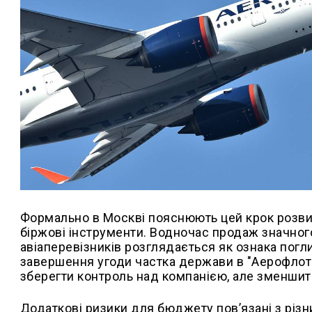
Формально в Москві пояснюють цей крок розви
біржові інструменти. Водночас продаж значног
авіаперевізників розглядається як ознака погл
завершення угоди частка держави в "Аерофлоті
зберегти контроль над компанією, але зменшить
Додаткові ризики для бюджету пов’язані з різн