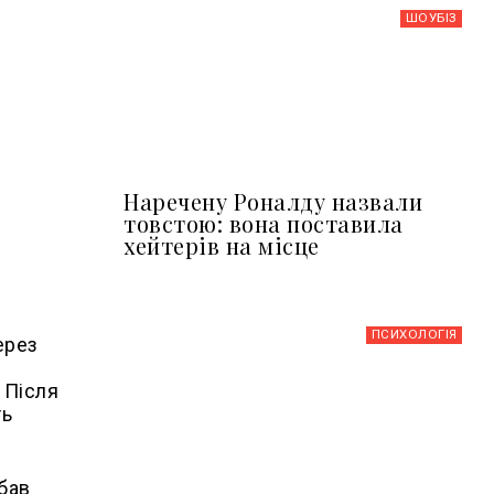
ШОУБIЗ
Наречену Роналду назвали
товстою: вона поставила
хейтерів на місце
ПСИХОЛОГІЯ
ерез
 Після
ть
дбав