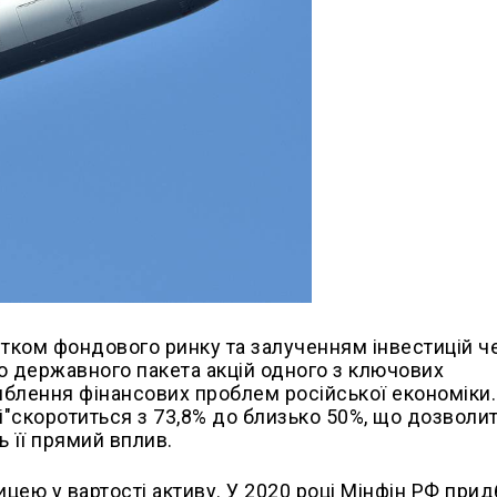
тком фондового ринку та залученням інвестицій ч
о державного пакета акцій одного з ключових
иблення фінансових проблем російської економіки.
"скоротиться з 73,8% до близько 50%, що дозволи
 її прямий вплив.
ицею у вартості активу. У 2020 році Мінфін РФ при