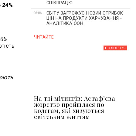
СПІВПРАЦЮ
е 24%
СВІТУ ЗАГРОЖУЄ НОВИЙ СТРИБОК
06:06
ЦІН НА ПРОДУКТИ ХАРЧУВАННЯ -
АНАЛІТИКА ООН
ЧИТАЙТЕ
76%
ртість
ПОДОРОЖІ
нюють
На тлі мітингів: Астафʼєва
жорстко пройшлася по
колегам, які хизуються
світським життям