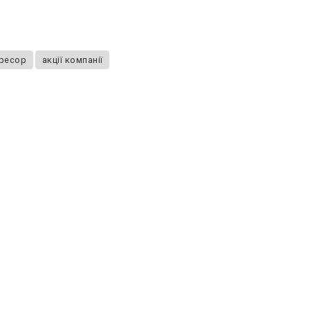
гресор
акції компанії