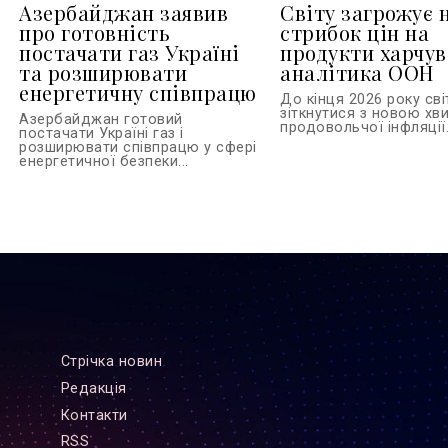
Азербайджан заявив
Світу загрожує 
про готовність
стрибок цін на
постачати газ Україні
продукти харчув
та розширювати
аналітика ООН
енергетичну співпрацю
До кінця 2026 року св
зіткнутися з новою хв
Азербайджан готовий
продовольчої інфляції.
постачати Україні газ і
розширювати співпрацю у сфері
енергетичної безпеки...
Стрiчка новин
Редакцiя
Контакти
RSS