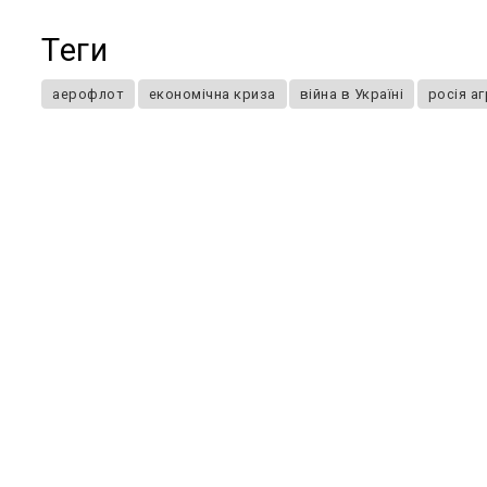
Теги
аерофлот
економічна криза
війна в Україні
росія а