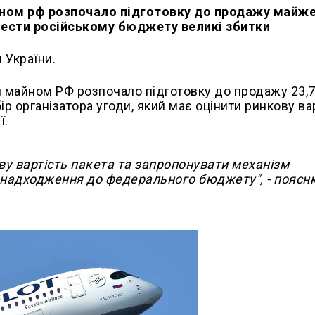
ном рф розпочало підготовку до продажу майж
нести російському бюджету великі збитки
 України.
 майном РФ розпочало підготовку до продажу 23,
ір організатора угоди, який має оцінити ринкову ва
ї.
ву вартість пакета та запропонувати механізм
і надходження до федерального бюджету", - пояс