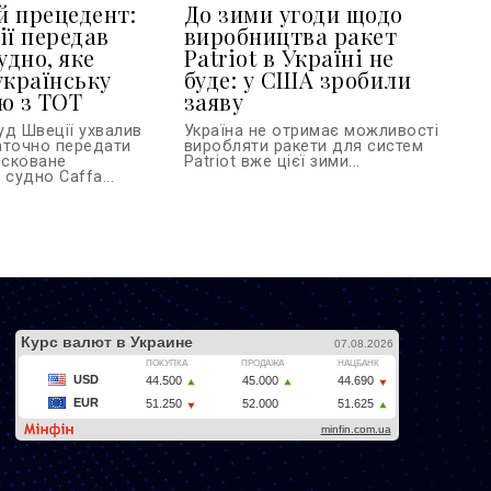
 прецедент:
До зими угоди щодо
ії передав
виробництва ракет
удно, яке
Patriot в Україні не
українську
буде: у США зробили
ю з ТОТ
заяву
уд Швеції ухвалив
Україна не отримає можливості
аточно передати
виробляти ракети для систем
ісковане
Patriot вже цієї зими...
 судно Caffa...