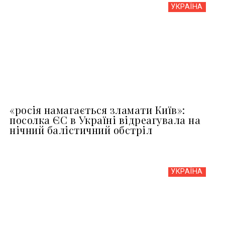
УКРАЇНА
«росія намагається зламати Київ»:
посолка ЄС в Україні відреагувала на
нічний балістичний обстріл
УКРАЇНА