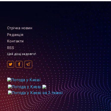
Стрiчка новин
Редакцiя
Контакти
RSS
Цей дощ надовго!