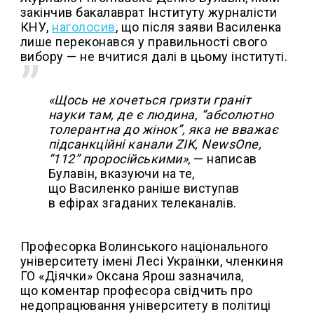
закінчив бакалаврат Інституту журналісти
КНУ,
наголосив
, що після заяви Василенка
лише переконався у правильності свого
вибору — не вчитися далі в цьому інституті.
«Щось не хочеться гризти граніт
науки там, де є людина, “абсолютно
толерантна до жінок”, яка не вважає
підсанкційні канали ZIK, NewsOne,
“112” проросійськими»
, — написав
Булавін, вказуючи на те,
що Василенко раніше виступав
в ефірах згаданих телеканалів.
Професорка Волинського національного
університету імені Лесі Українки, членкиня
ГО «Діячки» Оксана Ярош зазначила,
що коментар професора свідчить про
недопрацювання університету в політиці