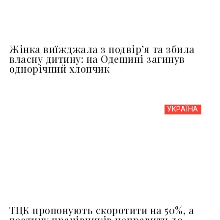
Жінка виїжджала з подвір’я та збила
власну дитину: на Одещині загинув
однорічний хлопчик
УКРАЇНА
ТЦК пропонують скоротити на 50%, а
частину працівників направити до