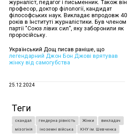
журналіст, педагог і письменник. Також він
професор, доктор філології, кандидат
філософських наук. Викладає впродовж 40
років в Інституті журналістики. Був членом
партії "Союз лівих сил", яку заборонили як
проросійську.
Український Дощ писав раніше, що
легендарний Джон Бон Джові врятував
жінку від самогубства
25.12.2024
Теги
скандал
гендерна рівність
Жінки
викладач
мізогінія
іноземні війська
КНУ ім. Шевченка