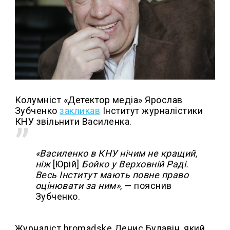
Колумніст «Детектор медіа» Ярослав
Зубченко
закликав
Інститут журналістики
КНУ звільнити Василенка.
«Василенко в КНУ нічим не кращий,
ніж
[Юрій]
Бойко у Верховній Раді.
Весь Інститут мають повне право
оцінювати за ним»
, — пояснив
Зубченко.
Журналіст hromadske Денис Булавін, який