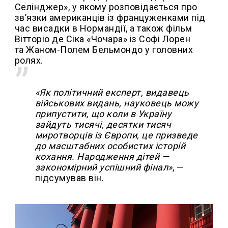
Селінджер», у якому розповідається про
зв’язки американців із француженками під
час висадки в Нормандії, а також фільм
Вітторіо де Сіка «Чочара» із Софі Лорен
та Жаном-Полем Бельмондо у головних
ролях.
«Як політичний експерт, видавець
військових видань, науковець можу
припустити, що коли в Україну
зайдуть тисячі, десятки тисяч
миротворців із Європи, це призведе
до масштабних особистих історій
кохання. Народження дітей —
закономірний успішний фінал»
, —
підсумував він.