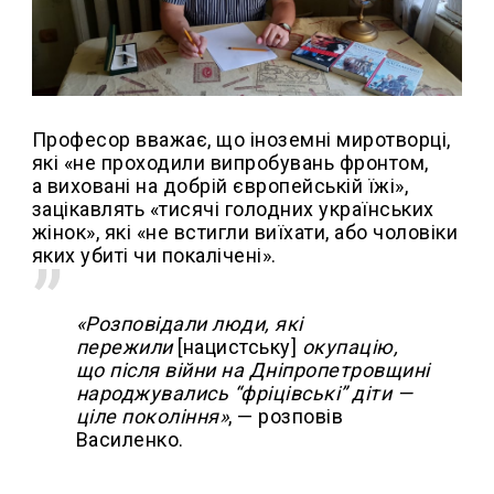
Професор вважає, що іноземні миротворці,
які «не проходили випробувань фронтом,
а виховані на добрій європейській їжі»,
зацікавлять «тисячі голодних українських
жінок», які «не встигли виїхати, або чоловіки
яких убиті чи покалічені».
«Розповідали люди, які
пережили
[нацистську]
окупацію,
що після війни на Дніпропетровщині
народжувались
“фріцівські”
діти —
ціле покоління»
, — розповів
Василенко.