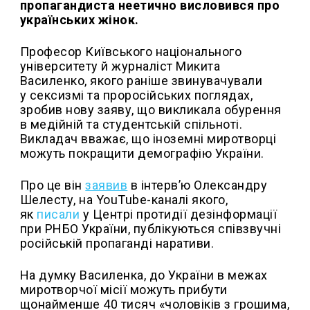
пропагандиста неетично висловився про
українських жінок.
Професор Київського національного
університету й журналіст Микита
Василенко, якого раніше звинувачували
у сексизмі та проросійських поглядах,
зробив нову заяву, що викликала обурення
в медійній та студентській спільноті.
Викладач вважає, що іноземні миротворці
можуть покращити демографію України.
Про це він
заявив
в інтерв’ю Олександру
Шелесту, на YouTube-каналі якого,
як
писали
у Центрі протидії дезінформації
при РНБО України, публікуються співзвучні
російській пропаганді наративи.
На думку Василенка, до України в межах
миротворчої місії можуть прибути
щонайменше 40 тисяч «чоловіків з грошима,