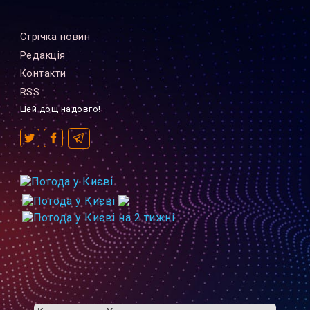
Стрiчка новин
Редакцiя
Контакти
RSS
Цей дощ надовго!