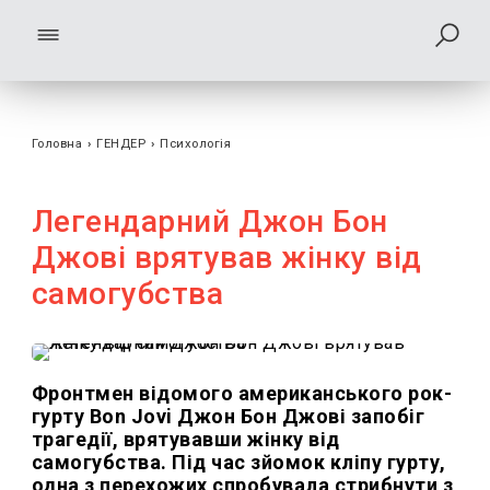
Головна
›
ГЕНДЕР
›
Психологія
Легендарний Джон Бон
Джові врятував жінку від
самогубства
Фронтмен відомого американського рок-
гурту Bon Jovi Джон Бон Джові запобіг
трагедії, врятувавши жінку від
самогубства. Під час зйомок кліпу гурту,
одна з перехожих спробувала стрибнути з