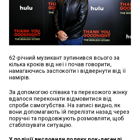
62-річний музикант зупинився всього за
кілька кроків від неї і почав говорити,
намагаючись заспокоїти і відвернути від її
намірів.
За допомогою співака та перехожого жінку
вдалося переконати відмовитися від
спроби самогубства. На записі видно, як
вони допомагають їй перелізти назад через
поручні та продовжують розмовляти, щоб
стабілізувати ситуацію.
У поліції висловили подяку рок-легенді