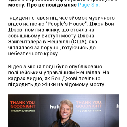
мосту. Про це повідомляє
Page Six
.
Інцидент стався під час зйомок музичного
відео на пісню "People's House". Джон Бон
Джові помітив жінку, що стояла на
зовнішньому виступі мосту Джона
Зайгенталера в Нешвіллі (США), яка
чіплялася за поручні, готуючись до
небезпечного кроку.
Відео з місця події було опубліковано
поліцейським управлінням Нешвілла. На
кадрах видно, як Бон Джові повільно
підходить до жінки на відомому мосту.