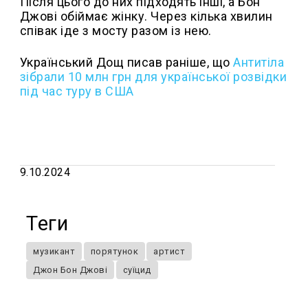
Після цього до них підходять інші, а Бон
Джові обіймає жінку. Через кілька хвилин
співак іде з мосту разом із нею.
Український Дощ писав раніше, що
Антитіла
зібрали 10 млн грн для української розвідки
під час туру в США
9.10.2024
Теги
музикант
порятунок
артист
Джон Бон Джові
суїцид