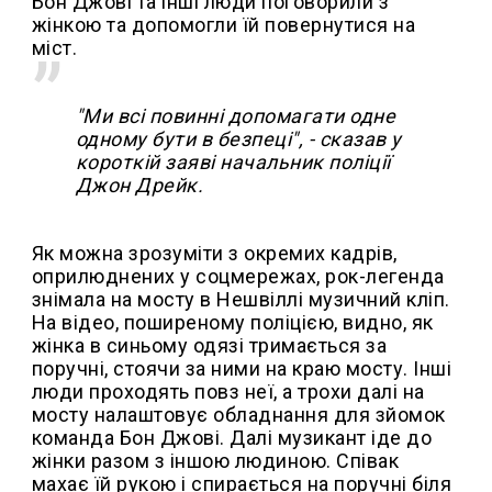
Бон Джові та інші люди поговорили з
жінкою та допомогли їй повернутися на
міст.
"Ми всі повинні допомагати одне
одному бути в безпеці", - сказав у
короткій заяві начальник поліції
Джон Дрейк.
Як можна зрозуміти з окремих кадрів,
оприлюднених у соцмережах, рок-легенда
знімала на мосту в Нешвіллі музичний кліп.
На відео, поширеному поліцією, видно, як
жінка в синьому одязі тримається за
поручні, стоячи за ними на краю мосту. Інші
люди проходять повз неї, а трохи далі на
мосту налаштовує обладнання для зйомок
команда Бон Джові. Далі музикант іде до
жінки разом з іншою людиною. Співак
махає їй рукою і спирається на поручні біля