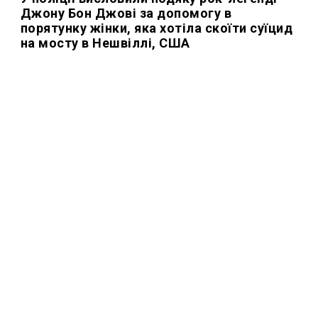
Джону Бон Джові за допомогу в
порятунку жінки, яка хотіла скоїти суїцид
на мосту в Нешвіллі, США