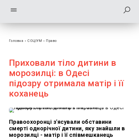
Головна
›
СОЦІУМ
›
Право
Приховали тіло дитини в
морозилці: в Одесі
підозру отримала матір і її
коханець
Правоохоронці з'ясували обставини
смерті однорічної дитини, яку знайшли в
морозилці - матір і її співмешканець