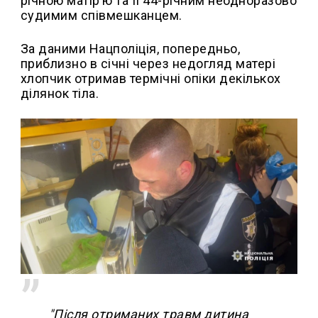
річною матір’ю та її 44-річним неодноразово
судимим співмешканцем.
За даними Нацполіція, попередньо,
приблизно в січні через недогляд матері
хлопчик отримав термічні опіки декількох
ділянок тіла.
"Після отриманих травм дитина