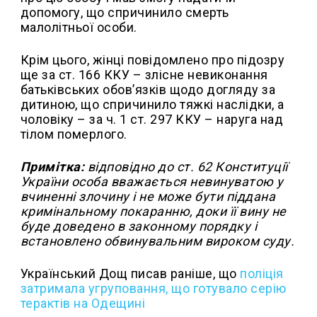
допомогу, що спричинило смерть
малолітньої особи.
Крім цього, жінці повідомлено про підозру
ще за ст. 166 ККУ – злісне невиконання
батьківських обов’язків щодо догляду за
дитиною, що спричинило тяжкі наслідки, а
чоловіку – за ч. 1 ст. 297 ККУ – наруга над
тілом померлого.
Примітка:
відповідно до ст. 62 Конституції
України особа вважається невинуватою у
вчиненні злочину і не може бути піддана
кримінальному покаранню, доки її вину не
буде доведено в законному порядку і
встановлено обвинувальним вироком суду.
Український Дощ писав раніше, що
поліція
затримала угруповання, що готувало серію
терактів на Одещині