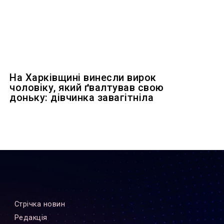
На Харківщині винесли вирок
чоловіку, який ґвалтував свою
доньку: дівчинка завагітніла
Стрiчка новин
Редакцiя