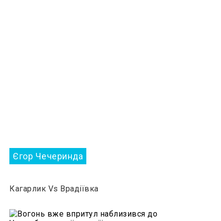
Єгор Чечеринда
Кагарлик Vs Врадіївка