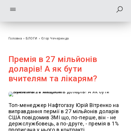
Головна
›
БЛОГИ
›
Єгор Чечеринда
Премія в 27 мільйонів
доларів! А як бути
вчителям та лікарям?
Топ-менеджер Нафтогазу Юрій Вітренко на
виправдання пермії в 27 мільйонів доларів
США повідомив ЗМІ що, по-перше, він - не
держслужбовець, а по-друге, - премія в 1%
прописана у нього в контракті.