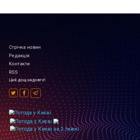
Стрiчка новин
Редакцiя
Контакти
RSS
Цей дощ надовго!