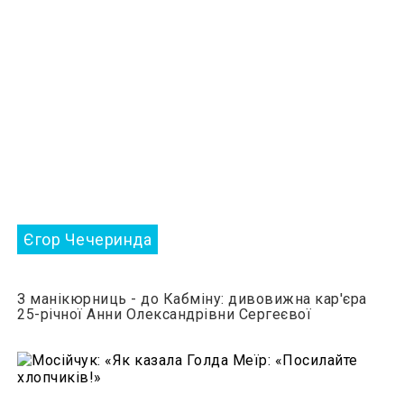
Єгор Чечеринда
З манікюрниць - до Кабміну: дивовижна кар'єра
25-річної Анни Олександрівни Сергеєвої