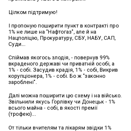
Цілком підтримую!
І пропоную поширити пункт в контракті про
1% не лише на "Нафтогаз", але й на
Нацполіцію, Прокуратуру, СБУ, НАБУ, САП,
Суди...
Спіймав якогось злодія, - повернув 99%
вкраденого державі чи приватній особі, а
1% - собі. Засудив крадія, 1% - собі, Викрив
корупціонера, 1% - собі. Бо ж "законно
зароблені".
Далі можна поширити цю схему і на військо.
Звільнили якусь Горлівку чи Донецьк - 1%
всього майна - собі, в якості премії
(трофею)...
От тільки вчителям та лікарям звідки 1%