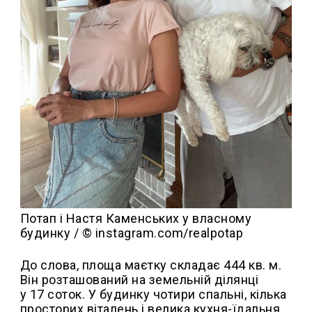
Потап і Настя Каменських у власному
будинку / © instagram.com/realpotap
До слова, площа маєтку складає 444 кв. м.
Він розташований на земельній ділянці
у 17 соток. У будинку чотири спальні, кілька
просторих віталень і велика кухня-їдальня.