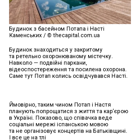
Будинок з басейном Потапа і Насті
Каменських / © thecapital.com.ua
Будинок знаходиться у закритому
та ретельно охоронюваному містечку.
Навколо — подвійні паркани,
відеоспостереження та посилена охорона.
Саме тут Потап колись освідчувався Насті.
Ймовірно, таким чином Потап і Настя
планують попрощатися з життя та кар’єрою
в Україні. Показово, що співачка веде
соціальні мережі іспанською мовою
та не організовує концертів на Батьківщині.
І все це на тлі