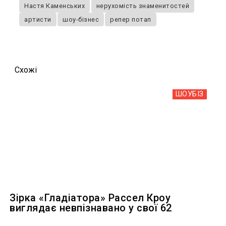
Настя Каменських
нерухомість знаменитостей
артисти
шоу-бізнес
репер потап
Схожi
ШОУБIЗ
Зірка «Гладіатора» Рассел Кроу
виглядає невпізнавано у свої 62