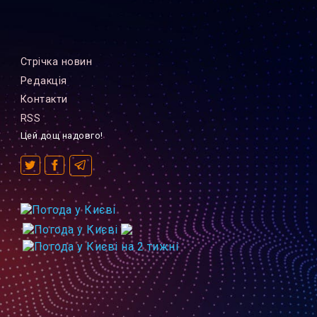
Стрiчка новин
Редакцiя
Контакти
RSS
Цей дощ надовго!