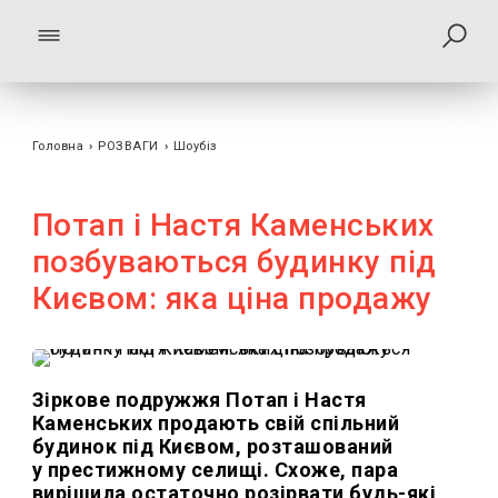
Головна
›
РОЗВАГИ
›
Шоубiз
Потап і Настя Каменських
позбуваються будинку під
Києвом: яка ціна продажу
Зіркове подружжя Потап і Настя
Каменських продають свій спільний
будинок під Києвом, розташований
у престижному селищі. Схоже, пара
вирішила остаточно розірвати будь-які