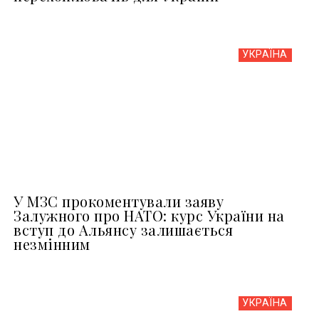
УКРАЇНА
У МЗС прокоментували заяву
Залужного про НАТО: курс України на
вступ до Альянсу залишається
незмінним
УКРАЇНА