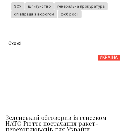
ЗСУ
шпигунство
генеральна прокуратура
співпраця з ворогом
фсб росії
Схожi
УКРАЇНА
Зеленський обговорив із генсеком
НАТО Рютте постачання ракет-
перехоплювачів для України