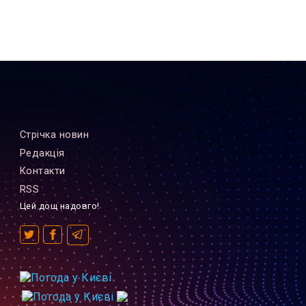
Стрiчка новин
Редакцiя
Контакти
RSS
Цей дощ надовго!