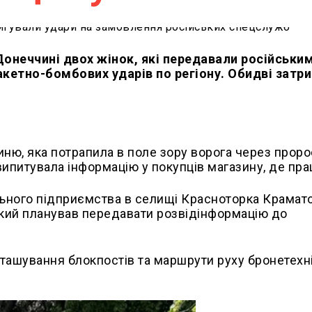
Донеччині двох жінок, які передавали російськи
етно-бомбових ударів по регіону. Обидві затри
ню, яка потрапила в поле зору ворога через проро
 випитувала інформацію у покупців магазину, де пр
льного підприємства в селищі Красноторка Крамат
який планував передавати розвідінформацію до
зташування блокпостів та маршрути руху бронетехн