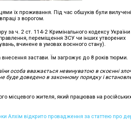
цями їх проживання. Під час обшуків були вилучен
івпраці з ворогом.
у за ч. 2 ст. 114-2 Кримінального кодексу України
аправлення, переміщення ЗСУ чи інших утворених
увань, вчинене в умовах воєнного стану).
внесення застави. Їм загрожує до 8 років тюрми.
країни особа вважається невинуватою в скоєнні злоч
 не буде доведено в законному порядку і встановл
ого місцевого жителя, який працював на російськи
ки Алхім відкрито провадження за статтею про д