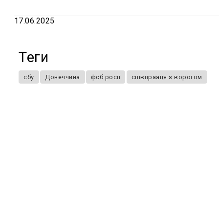
17.06.2025
Теги
сбу
Донеччина
фсб росії
співпрааця з ворогом