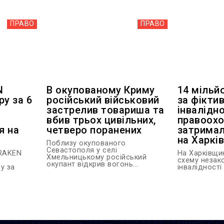
ПРАВО
ПРАВО
N
В окупованому Криму
14 мільй
ру за 6
російський військовий
за фіктив
застрелив товариша та
інвалідно
вбив трьох цивільних,
правоохо
я на
четверо поранених
затримал
на Харкі
Поблизу окупованого
Севастополя у селі
KRAKEN
На Харківщи
Хмельницькому російський
схему незак
окупант відкрив вогонь...
у за
інвалідності