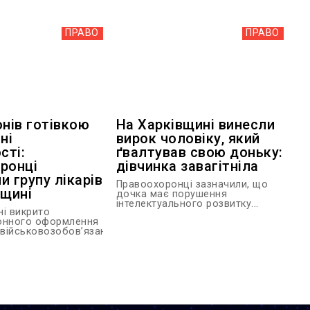
ПРАВО
ПРАВО
онів готівкою
На Харківщині винесли
ні
вирок чоловіку, який
сті:
ґвалтував свою доньку:
ронці
дівчинка завагітніла
и групу лікарів
Правоохоронці зазначили, що
вщині
дочка має порушення
інтелектуального розвитку...
ні викрито
онного оформлення
 військовозобов’язаним...