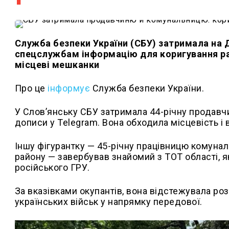
Служба безпеки України (СБУ) затримала на 
спецслужбам інформацію для коригування рак
місцеві мешканки
Про це
інформує
Служба безпеки України.
У Слов’янську СБУ затримала 44-річну продавчи
дописи у Telegram. Вона обходила місцевість і
Іншу фігурантку — 45-річну працівницю комуна
району — завербував знайомий з ТОТ області, 
російського ГРУ.
За вказівками окупантів, вона відстежувала ро
українських військ у напрямку передової.