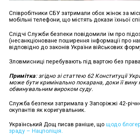
Співробітники СБУ затримали обох жінок за міс
мобільні телефони, що містять докази їхньої сп
Слідчі Служби безпеки повідомили їм про підозр
(несанкціоноване поширення інформації про н
відповідно до законів України військових форм
Зловмисниці перебувають під вартою без права 
Примітка
: згідно зі статтею 62 Конституції У
може бути кримінально покарана, доки її вину
обвинувальним вироком суду.
Служба безпеки затримала у Запоріжжі 42-річн
окупантів як коригувальник.
Український Дощ писав раніше, що
щодо блогер
зраду – Нацполіція.