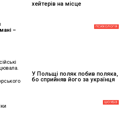
хейтерів на місце
м
ПСИХОЛОГІЯ
мані –
сійські
ацювала.
У Польщі поляк побив поляка,
бо сприйняв його за українця
орського
ШОУБIЗ
іки