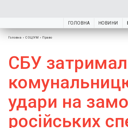
ГОЛОВНА
НОВИНИ
Головна
›
СОЦІУМ
›
Право
СБУ затримал
комунальницю
удари на зам
російських с