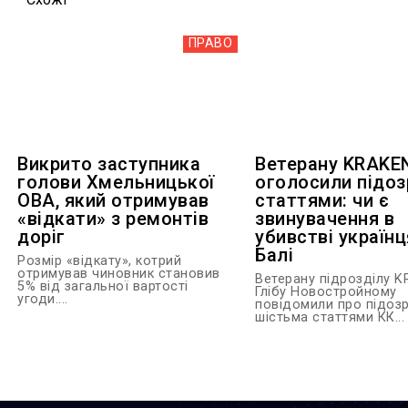
ПРАВО
Викрито заступника
Ветерану KRAKE
голови Хмельницької
оголосили підоз
ОВА, який отримував
статтями: чи є
«відкати» з ремонтів
звинувачення в
доріг
убивстві українц
Балі
Розмір «відкату», котрий
отримував чиновник становив
Ветерану підрозділу 
5% від загальної вартості
Глібу Новостройному
угоди....
повідомили про підозр
шістьма статтями КК...