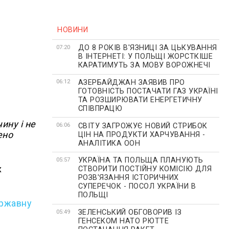
і
НОВИНИ
ДО 8 РОКІВ В'ЯЗНИЦІ ЗА ЦЬКУВАННЯ
07:20
В ІНТЕРНЕТІ: У ПОЛЬЩІ ЖОРСТКІШЕ
КАРАТИМУТЬ ЗА МОВУ ВОРОЖНЕЧІ
АЗЕРБАЙДЖАН ЗАЯВИВ ПРО
06:12
ГОТОВНІСТЬ ПОСТАЧАТИ ГАЗ УКРАЇНІ
ТА РОЗШИРЮВАТИ ЕНЕРГЕТИЧНУ
СПІВПРАЦЮ
ину і не
СВІТУ ЗАГРОЖУЄ НОВИЙ СТРИБОК
06:06
ено
ЦІН НА ПРОДУКТИ ХАРЧУВАННЯ -
АНАЛІТИКА ООН
УКРАЇНА ТА ПОЛЬЩА ПЛАНУЮТЬ
05:57
х
СТВОРИТИ ПОСТІЙНУ КОМІСІЮ ДЛЯ
РОЗВ'ЯЗАННЯ ІСТОРИЧНИХ
СУПЕРЕЧОК - ПОСОЛ УКРАЇНИ В
ПОЛЬЩІ
ержавну
ЗЕЛЕНСЬКИЙ ОБГОВОРИВ ІЗ
05:49
ГЕНСЕКОМ НАТО РЮТТЕ