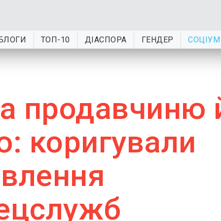
БЛОГИ
ТОП-10
ДІАСПОРА
ГЕНДЕР
СОЦІУМ
а продавчиню 
: коригували
овлення
пецслужб