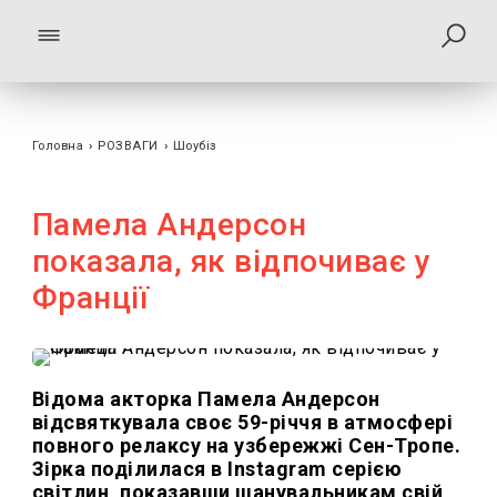
Головна
›
РОЗВАГИ
›
Шоубiз
Памела Андерсон
показала, як відпочиває у
Франції
Відома акторка Памела Андерсон
відсвяткувала своє 59-річчя в атмосфері
повного релаксу на узбережжі Сен-Тропе.
Зірка поділилася в Instagram серією
світлин, показавши шанувальникам свій