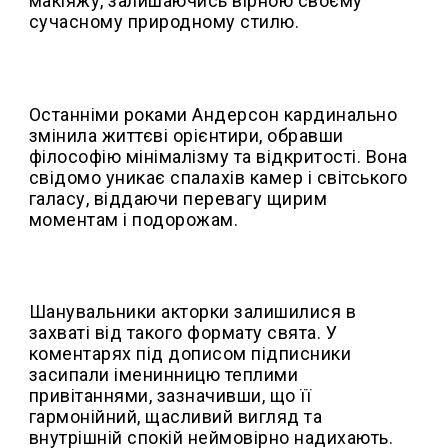
макіяжу, залишаючись вірною своєму
сучасному природному стилю.
Останніми роками Андерсон кардинально
змінила життєві орієнтири, обравши
філософію мінімалізму та відкритості. Вона
свідомо уникає спалахів камер і світського
галасу, віддаючи перевагу щирим
моментам і подорожам.
Шанувальники акторки залишилися в
захваті від такого формату свята. У
коментарях під дописом підписники
засипали іменинницю теплими
привітаннями, зазначивши, що її
гармонійний, щасливий вигляд та
внутрішній спокій неймовірно надихають.