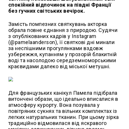
спокійний відпочинок на півдні Франції
без гучних світських вечірок.
Замість помпезних святкувань акторка
обрала повне єднання з природою. Судячи
з опублікованих кадрів у Instagram
(@pamelaanderson), її святкові дні минали
за неспішними прогулянками вздовж
узбережжя, купанням у прозорій блакитній
воді та насолодою середземноморськими
краєвидами далеко від міської метушні.
Для французьких канікул Памела підібрала
витончені образи, що ідеально вписалися в
атмосферу курорту. Вона позувала у
повітряних сукнях та вільних комплектах із
легких натуральних тканин. При цьому зірка
традиційно відмовилася від яскравого