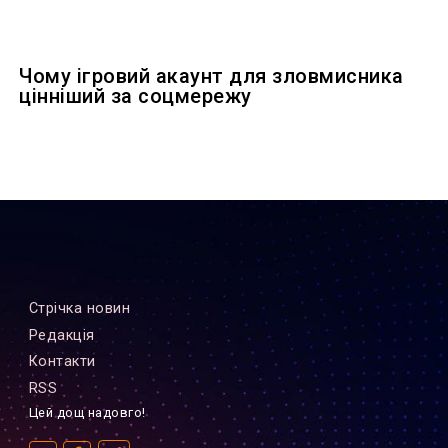
Чому ігровий акаунт для зловмисника
цінніший за соцмережу
Стрiчка новин
Редакцiя
Контакти
RSS
Цей дощ надовго!