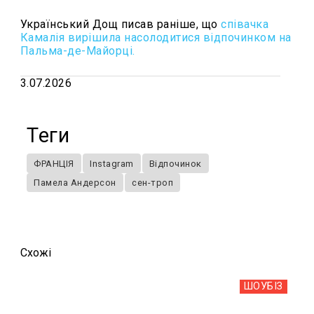
Український Дощ писав раніше, що
співачка
Камалія
вирішила насолодитися відпочинком на
Пальма-де-Майорці.
3.07.2026
Теги
ФРАНЦІЯ
Instagram
Відпочинок
Памела Андерсон
сен-троп
Схожi
ШОУБIЗ