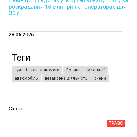
Львівщині судитимуть організовану групу за
розкрадання 18 млн грн на генераторах для
ЗСУ.
28.05.2026
Теги
гуманітарна допомога
Волинь
махінації
автомобіль
незаконна діяльність
схема
Схожi
ПРАВО