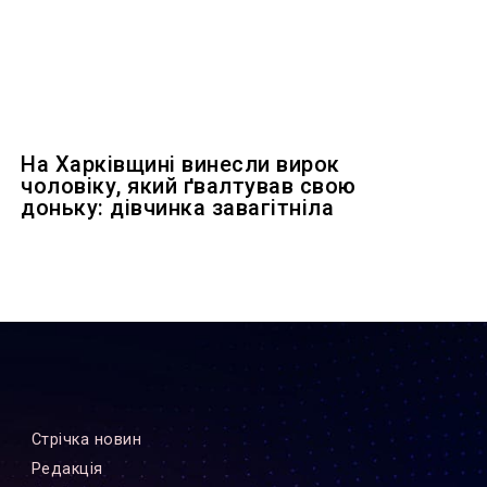
На Харківщині винесли вирок
чоловіку, який ґвалтував свою
доньку: дівчинка завагітніла
Стрiчка новин
Редакцiя