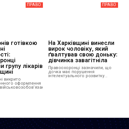
ПРАВО
ПРАВО
онів готівкою
На Харківщині винесли
ні
вирок чоловіку, який
сті:
ґвалтував свою доньку:
ронці
дівчинка завагітніла
и групу лікарів
Правоохоронці зазначили, що
вщині
дочка має порушення
інтелектуального розвитку...
ні викрито
онного оформлення
 військовозобов’язаним...