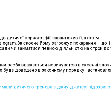
до дитячої порнографії, завантажив її, а потім
egram.За скоєне йому загрожує покарання – до 1
сади чи займатися певною діяльністю на строк до 
раїни особа вважається невинуватою в скоєнні злочи
 не буде доведено в законному порядку і встановле
римали дитячого тренера з джиу-джитсу: підозрюют