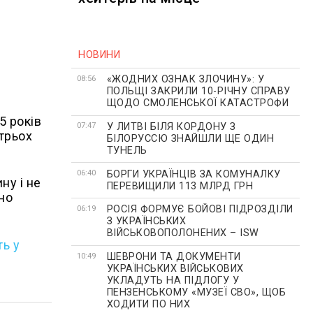
НОВИНИ
«ЖОДНИХ ОЗНАК ЗЛОЧИНУ»: У
08:56
ПОЛЬЩІ ЗАКРИЛИ 10-РІЧНУ СПРАВУ
ЩОДО СМОЛЕНСЬКОЇ КАТАСТРОФИ
5 років
У ЛИТВІ БІЛЯ КОРДОНУ З
07:47
трьох
БІЛОРУССЮ ЗНАЙШЛИ ЩЕ ОДИН
ТУНЕЛЬ
БОРГИ УКРАЇНЦІВ ЗА КОМУНАЛКУ
06:40
ну і не
ПЕРЕВИЩИЛИ 113 МЛРД ГРН
но
РОСІЯ ФОРМУЄ БОЙОВІ ПІДРОЗДІЛИ
06:19
З УКРАЇНСЬКИХ
ВІЙСЬКОВОПОЛОНЕНИХ – ISW
ь у
ШЕВРОНИ ТА ДОКУМЕНТИ
10:49
УКРАЇНСЬКИХ ВІЙСЬКОВИХ
УКЛАДУТЬ НА ПІДЛОГУ У
ПЕНЗЕНСЬКОМУ «МУЗЕЇ СВО», ЩОБ
ХОДИТИ ПО НИХ