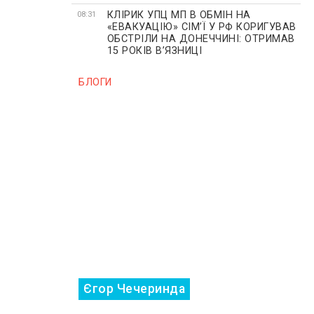
КЛІРИК УПЦ МП В ОБМІН НА
08:31
«ЕВАКУАЦІЮ» СІМʼЇ У РФ КОРИГУВАВ
ОБСТРІЛИ НА ДОНЕЧЧИНІ: ОТРИМАВ
15 РОКІВ ВʼЯЗНИЦІ
БЛОГИ
Єгор Чечеринда