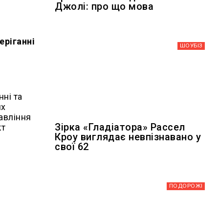
Джолі: про що мова
еріганні
ШОУБIЗ
ні та
их
авління
Зірка «Гладіатора» Рассел
кт
Кроу виглядає невпізнавано у
свої 62
ПОДОРОЖІ