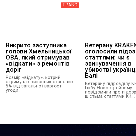
ПРАВО
Викрито заступника
Ветерану KRAKE
голови Хмельницької
оголосили підоз
ОВА, який отримував
статтями: чи є
«відкати» з ремонтів
звинувачення в
доріг
убивстві українц
Балі
Розмір «відкату», котрий
отримував чиновник становив
Ветерану підрозділу 
5% від загальної вартості
Глібу Новостройному
угоди....
повідомили про підозр
шістьма статтями КК...