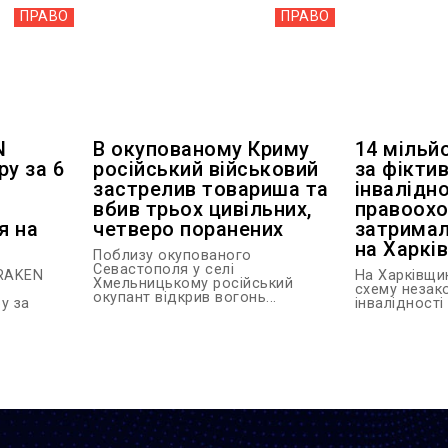
ПРАВО
ПРАВО
N
В окупованому Криму
14 мільй
ру за 6
російський військовий
за фіктив
застрелив товариша та
інвалідно
вбив трьох цивільних,
правоохо
я на
четверо поранених
затримал
на Харкі
Поблизу окупованого
Севастополя у селі
KRAKEN
На Харківщи
Хмельницькому російський
схему незак
окупант відкрив вогонь...
у за
інвалідності