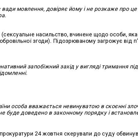
 вади мовлення, довіряє йому і не розкаже про це
ра.
ни (сексуальне насильство, вчинене щодо особи, яка
добровільної згоди). Підозрюваному загрожує від п
нативний запобіжний захід у вигляді тримання під
ідомленні.
раїни особа вважається невинуватою в скоєнні злоч
 не буде доведено в законному порядку і встановл
 прокуратури 24 жовтня скерували до суду обвину