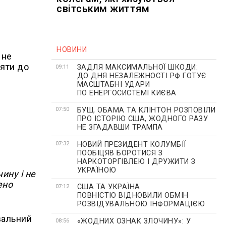
світським життям
НОВИНИ
 не
ʼяти до
ЗАДЛЯ МАКСИМАЛЬНОЇ ШКОДИ:
09:11
ДО ДНЯ НЕЗАЛЕЖНОСТІ РФ ГОТУЄ
МАСШТАБНІ УДАРИ
ПО ЕНЕРГОСИСТЕМІ КИЄВА
БУШ, ОБАМА ТА КЛІНТОН РОЗПОВІЛИ
07:50
ПРО ІСТОРІЮ США, ЖОДНОГО РАЗУ
НЕ ЗГАДАВШИ ТРАМПА
НОВИЙ ПРЕЗИДЕНТ КОЛУМБІЇ
07:32
ПООБІЦЯВ БОРОТИСЯ З
НАРКОТОРГІВЛЕЮ І ДРУЖИТИ З
УКРАЇНОЮ
ину і не
ено
США ТА УКРАЇНА
07:12
ПОВНІСТЮ ВІДНОВИЛИ ОБМІН
РОЗВІДУВАЛЬНОЮ ІНФОРМАЦІЄЮ
вальний
«ЖОДНИХ ОЗНАК ЗЛОЧИНУ»: У
08:56