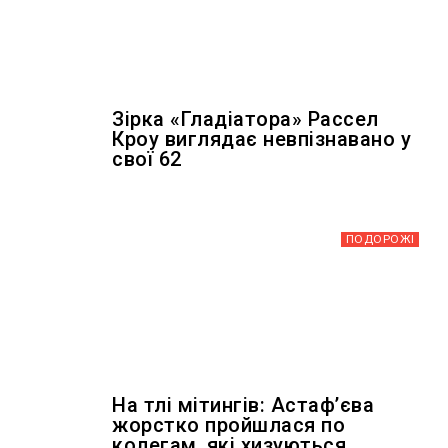
Зірка «Гладіатора» Рассел
Кроу виглядає невпізнавано у
свої 62
ПОДОРОЖІ
На тлі мітингів: Астафʼєва
жорстко пройшлася по
колегам, які хизуються