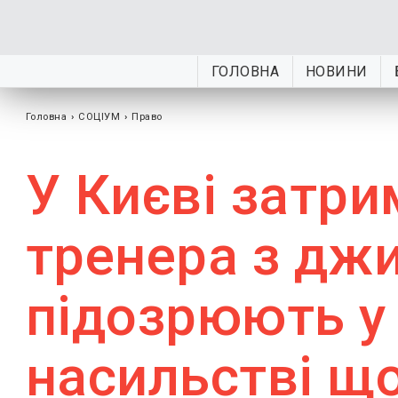
ГОЛОВНА
НОВИНИ
Головна
›
СОЦІУМ
›
Право
У Києві затр
тренера з дж
підозрюють у
насильстві що