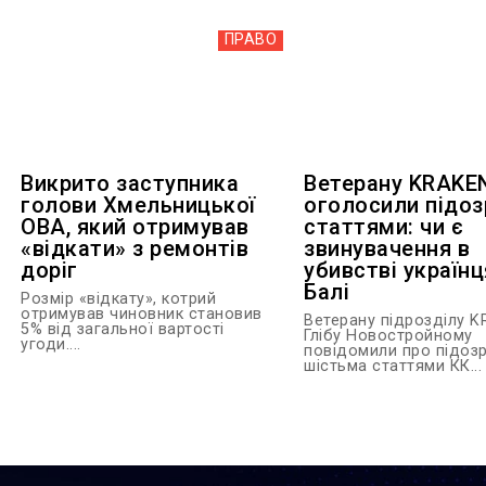
ПРАВО
Викрито заступника
Ветерану KRAKE
голови Хмельницької
оголосили підоз
ОВА, який отримував
статтями: чи є
«відкати» з ремонтів
звинувачення в
доріг
убивстві українц
Балі
Розмір «відкату», котрий
отримував чиновник становив
Ветерану підрозділу 
5% від загальної вартості
Глібу Новостройному
угоди....
повідомили про підозр
шістьма статтями КК...