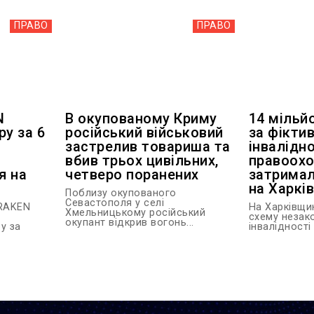
ПРАВО
ПРАВО
N
В окупованому Криму
14 мільй
ру за 6
російський військовий
за фіктив
застрелив товариша та
інвалідно
вбив трьох цивільних,
правоохо
я на
четверо поранених
затримал
на Харкі
Поблизу окупованого
Севастополя у селі
KRAKEN
На Харківщи
Хмельницькому російський
схему незак
окупант відкрив вогонь...
у за
інвалідності