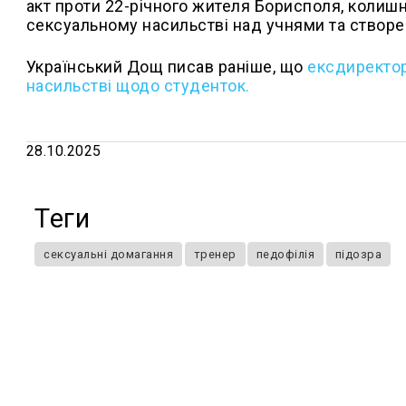
акт проти 22-річного жителя Борисполя, колишн
сексуальному насильстві над учнями та створен
Український Дощ писав раніше, що
ексдиректор
насильстві щодо студенток.
28.10.2025
Теги
сексуальні домагання
тренер
педофілія
підозра