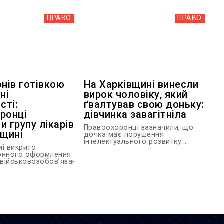
ПРАВО
ПРАВО
онів готівкою
На Харківщині винесли
ні
вирок чоловіку, який
сті:
ґвалтував свою доньку:
ронці
дівчинка завагітніла
и групу лікарів
Правоохоронці зазначили, що
вщині
дочка має порушення
інтелектуального розвитку...
ні викрито
онного оформлення
 військовозобов’язаним...