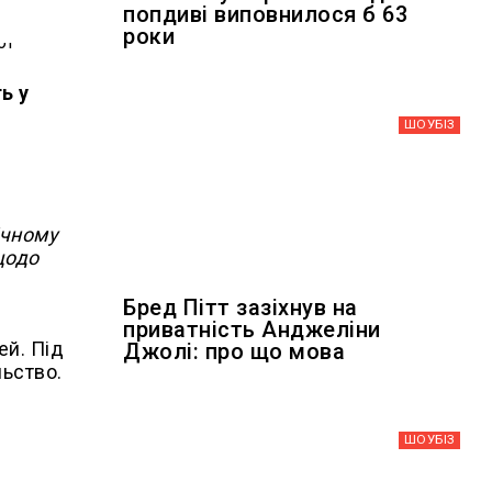
попдиві виповнилося б 63
роки
ь у
ШОУБIЗ
ічному
щодо
Бред Пітт зазіхнув на
приватність Анджеліни
ей. Під
Джолі: про що мова
льство.
ШОУБIЗ