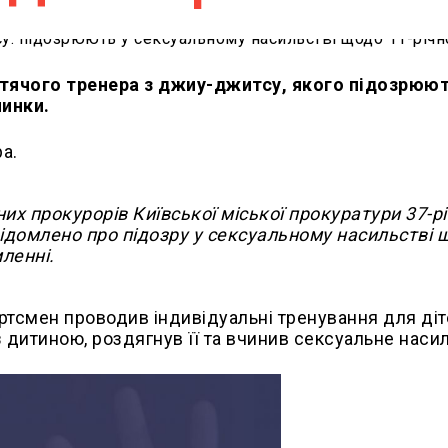
итячого тренера з джиу-джитсу, якого підозрюют
чинки.
а.
х прокурорів Київської міської прокуратури 37-р
ідомлено про підозру у сексуальному насильстві 
мленні.
ортсмен проводив індивідуальні тренування для діт
з дитиною, роздягнув її та вчинив сексуальне наси