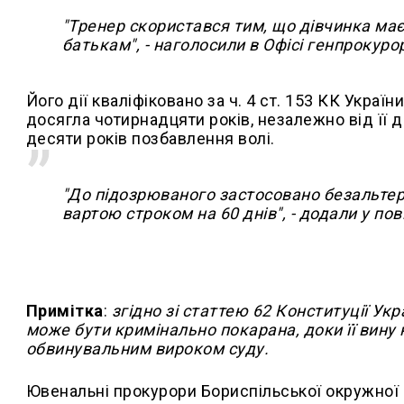
"Тренер скористався тим, що дівчинка має
батькам", - наголосили в Офісі генпрокуро
Його дії кваліфіковано за ч. 4 ст. 153 КК Украї
досягла чотирнадцяти років, незалежно від її 
десяти років позбавлення волі.
"До підозрюваного застосовано безальтер
вартою строком на 60 днів", - додали у пов
Примітка
:
згідно зі статтею 62 Конституції Ук
може бути кримінально покарана, доки її вину
обвинувальним вироком суду.
Ювенальні прокурори Бориспільської окружної