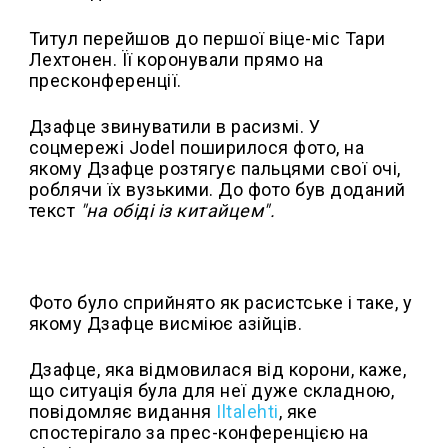
Титул перейшов до першої віце-міс Тари
Лехтонен. Її коронували прямо на
пресконференції.
Дзафце звинуватили в расизмі. У
соцмережі Jodel поширилося фото, на
якому Дзафце розтягує пальцями свої очі,
роблячи їх вузькими. До фото був доданий
текст
"на обіді із китайцем".
Фото було сприйнято як расистське і таке, у
якому Дзафце висміює азійців.
Дзафце, яка відмовилася від корони, каже,
що ситуація була для неї дуже складною,
повідомляє видання
Iltalehti
, яке
спостерігало за прес-конференцією на