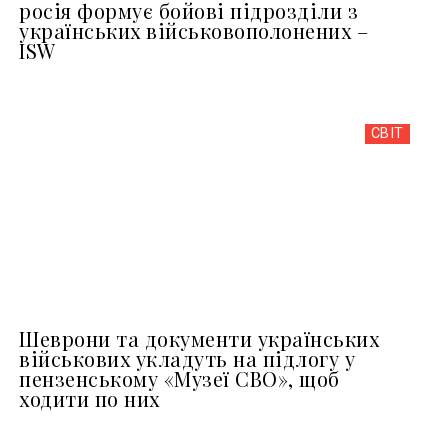
росія формує бойові підрозділи з
українських військовополонених –
ISW
СВІТ
Шеврони та документи українських
військових укладуть на підлогу у
пензенському «Музеї СВО», щоб
ходити по них