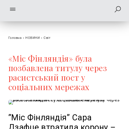
Головна
›
НОВИНИ
›
Світ
«Міс Фінляндія» була
позбавлена ​​титулу через
расистський пост у
соціальних мережах
”Міс Фінляндія” Сара
Дзафце втратила корону –