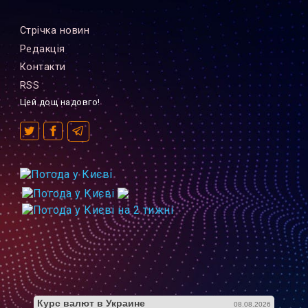
Стрiчка новин
Редакцiя
Контакти
RSS
Цей дощ надовго!