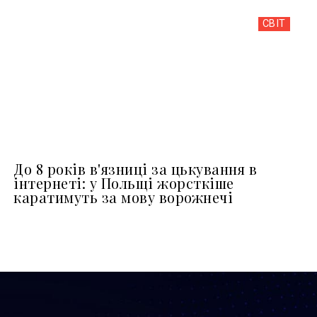
СВІТ
До 8 років в'язниці за цькування в
інтернеті: у Польщі жорсткіше
каратимуть за мову ворожнечі