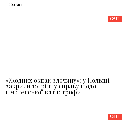
Схожi
СВІТ
«Жодних ознак злочину»: у Польщі
закрили 10-річну справу щодо
Смоленської катастрофи
СВІТ