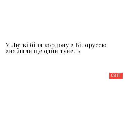
У Литві біля кордону з Білоруссю
знайшли ще один тунель
СВІТ