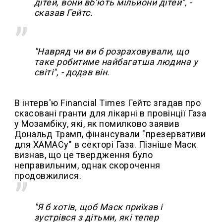
дітей, вони вбʼють мільйони дітей", -
сказав Гейтс.
"Навряд чи ви б розраховували, що
таке робитиме найбагатша людина у
світі", - додав він.
В інтерв'ю Financial Times Гейтс згадав про
скасовані гранти для лікарні в провінції Газа
у Мозамбіку, які, як помилково заявив
Дональд Трамп, фінансували "презервативи
для ХАМАСу" в секторі Газа. Пізніше Маск
визнав, що це твердження було
неправильним, однак скорочення
продовжилися.
"Я б хотів, щоб Маск приїхав і
зустрівся з дітьми, які тепер