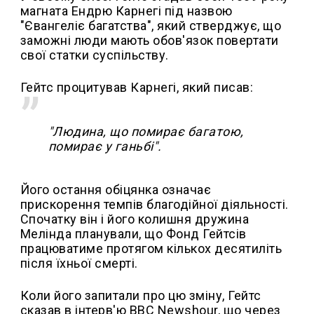
магната Ендрю Карнегі під назвою
"Євангеліє багатства", який стверджує, що
заможні люди мають обов'язок повертати
свої статки суспільству.
Гейтс процитував Карнегі, який писав:
"Людина, що помирає багатою,
помирає у ганьбі".
Його остання обіцянка означає
прискорення темпів благодійної діяльності.
Спочатку він і його колишня дружина
Мелінда планували, що Фонд Гейтсів
працюватиме протягом кількох десятиліть
після їхньої смерті.
Коли його запитали про цю зміну, Гейтс
сказав в інтерв'ю BBC Newshour, що через