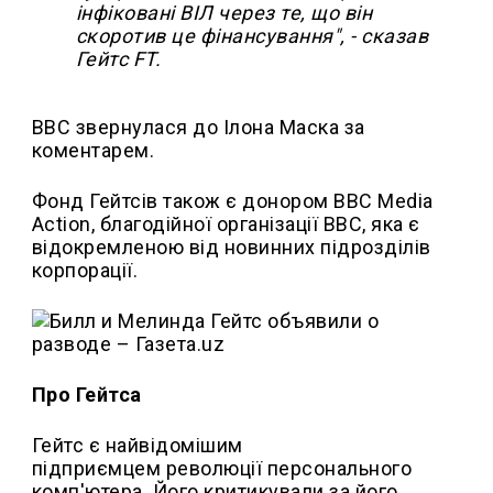
інфіковані ВІЛ через те, що він
скоротив це фінансування", - сказав
Гейтс FT.
BBC звернулася до Ілона Маска за
коментарем.
Фонд Гейтсів також є донором BBC Media
Action, благодійної організації BBC, яка є
відокремленою від новинних підрозділів
корпорації.
Про Гейтса
Гейтс є найвідомішим
підприємцем революції персонального
комп'ютера. Його критикували за його