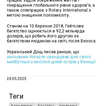
працює задля збереження життів і
покращення глобального рівня здоров'я, а
також співпрацює з Rotary International з
метою знищення поліомієліту.
Станом на 10 березня 2018, Гейтсове
багатство оцінюється в 92,2 мільярда
доларів, що робить його другою за
багатством людиною на світі, після Безоса.
Український Дощ писав раніше, що
засновник Amazon орендував для свого
майбутнього весілля цілий острів у Венеції
24.05.2025
Теги
Благодійність
Білл Гейтс
мільярдери