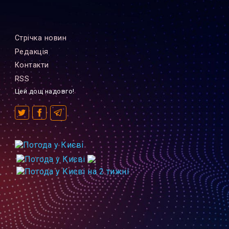
Стрiчка новин
Редакцiя
Контакти
RSS
Цей дощ надовго!