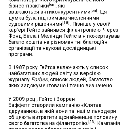
[en]
бізнес-практики
, які
[en]
вважаються антиконкурентними
. Ця
думка була підтримана численними
[
18
]
судовими рішеннями
. Пізніше у своїй
кар'єрі Гейтс зайнявся філантропією. Через
Фонд Білла і Мелінди Гейтс він пожертвував
багато коштів на різноманітні благодійні
організації та наукові дослідницькі
програми.
З 1987 року Гейтса включають у список
найбагатших людей світу за версією
журналу
Forbes
, список людей, багатство
яких задокументовано і точно визначено.
У 2009 році, Гейтс і Воррен
Баффетт створили кампанію «Клятва
дарування», в якій вони та інші мільярдери
обіцяють витратити щонайменше половину
[
23
]
свого багатства на філантропію.
Кампанія