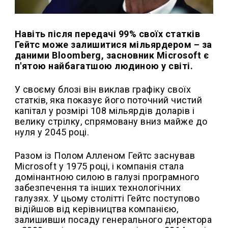
Навіть після передачі 99% своїх статків
Гейтс може залишитися мільярдером – за
даними Bloomberg, засновник Microsoft є
п'ятою найбагатшою людиною у світі.
У своєму блозі він виклав графіку своїх
статків, яка показує його поточний чистий
капітал у розмірі 108 мільярдів доларів і
велику стрілку, спрямовану вниз майже до
нуля у 2045 році.
Разом із Полом Алленом Гейтс заснував
Microsoft у 1975 році, і компанія стала
домінантною силою в галузі програмного
забезпечення та інших технологічних
галузях. У цьому столітті Гейтс поступово
відійшов від керівництва компанією,
залишивши посаду генерального директора