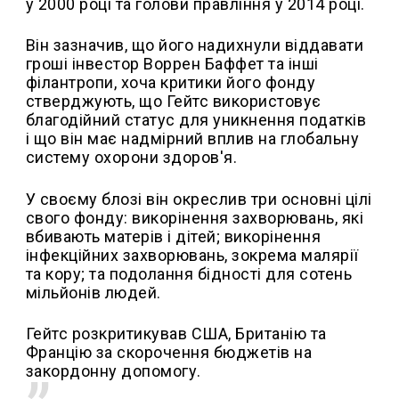
у 2000 році та голови правління у 2014 році.
Він зазначив, що його надихнули віддавати
гроші інвестор Воррен Баффет та інші
філантропи, хоча критики його фонду
стверджують, що Гейтс використовує
благодійний статус для уникнення податків
і що він має надмірний вплив на глобальну
систему охорони здоров'я.
У своєму блозі він окреслив три основні цілі
свого фонду: викорінення захворювань, які
вбивають матерів і дітей; викорінення
інфекційних захворювань, зокрема малярії
та кору; та подолання бідності для сотень
мільйонів людей.
Гейтс розкритикував США, Британію та
Францію за скорочення бюджетів на
закордонну допомогу.