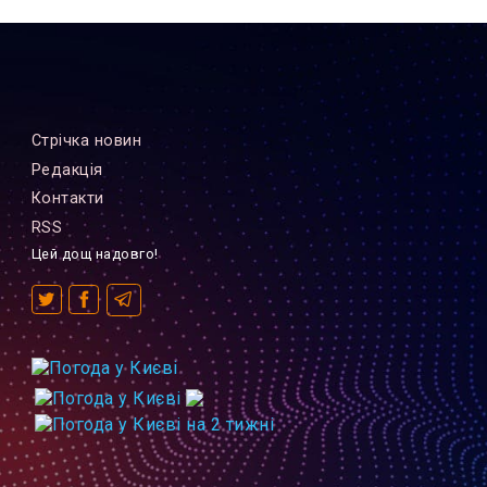
Стрiчка новин
Редакцiя
Контакти
RSS
Цей дощ надовго!