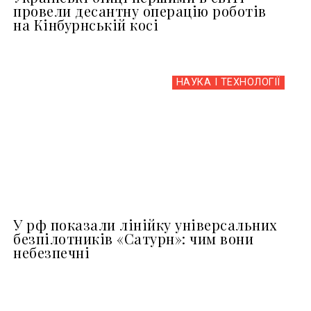
провели десантну операцію роботів
на Кінбурнській косі
НАУКА І ТЕХНОЛОГІЇ
У рф показали лінійку універсальних
безпілотників «Сатурн»: чим вони
небезпечні