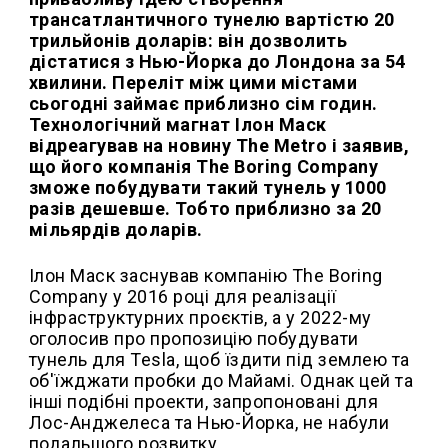
трансатлантичного тунелю вартістю 20
трильйонів доларів: він дозволить
дістатися з Нью-Йорка до Лондона за 54
хвилини. Переліт між цими містами
сьогодні займає приблизно сім годин.
Технологічний магнат
Ілон Маск
відреагував на новину The Metro і заявив,
що його компанія The Boring Company
зможе побудувати такий тунель у 1000
разів дешевше. Тобто приблизно за 20
мільярдів доларів.
Ілон Маск заснував компанію The Boring
Company у 2016 році для реалізації
інфраструктурних проєктів, а у 2022-му
оголосив про пропозицію побудувати
тунель для Tesla, щоб їздити під землею та
об'їжджати пробки до Майамі. Однак цей та
інші подібні проекти, запропоновані для
Лос-Анджелеса та Нью-Йорка, не набули
подальшого розвитку.