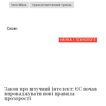
Ілон Маск
трансатлантичний тунель
Схожi
НАУКА І ТЕХНОЛОГІЇ
Закон про штучний інтелект: ЄС почав
впроваджувати нові правила
прозорості