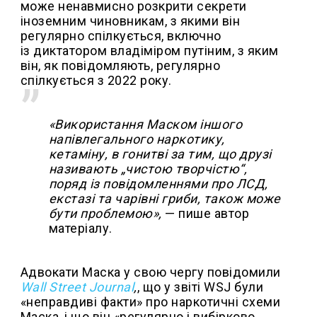
може ненавмисно розкрити секрети
іноземним чиновникам, з якими він
регулярно спілкується, включно
із диктатором владіміром путіним, з яким
він, як повідомляють, регулярно
спілкується з 2022 року.
«Використання Маском іншого
напівлегального наркотику,
кетаміну, в гонитві за тим, що друзі
називають „чистою творчістю“,
поряд із повідомленнями про ЛСД,
екстазі та чарівні гриби, також може
бути проблемою»,
— пише автор
матеріалу.
Адвокати Маска у свою чергу повідомили
Wall
Street Journal
,
, що у звіті WSJ були
«неправдиві факти» про наркотичні схеми
Маска, і що він «регулярно і вибірково