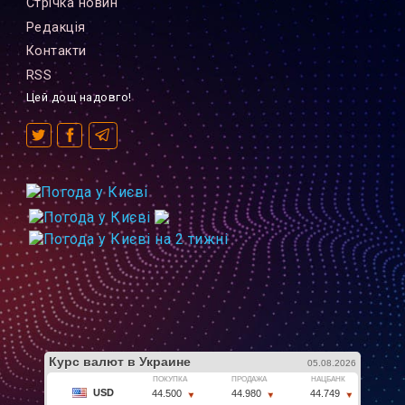
Стрiчка новин
Редакцiя
Контакти
RSS
Цей дощ надовго!