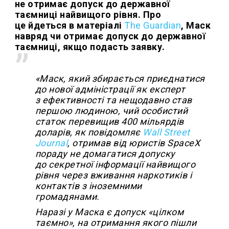
не отримає допуск до державної
таємниці найвищого рівня. Про
це йдеться в матеріалі
The Guardian
, Маск
навряд чи отримає допуск до державної
таємниці, якщо подасть заявку.
«Маск, який збирається приєднатися
до нової адміністрації як експерт
з ефективності та нещодавно став
першою людиною, чий особистий
статок перевищив 400 мільярдів
доларів, як повідомляє
Wall Street
Journal
, отримав від юристів SpaceX
пораду не домагатися допуску
до секретної інформації найвищого
рівня через вживання наркотиків і
контактів з іноземними
громадянами.
Наразі у Маска є допуск «цілком
таємно», на отримання якого пішли