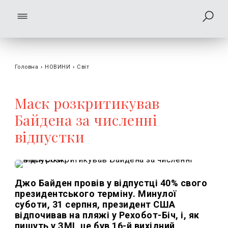
Головна
›
НОВИНИ
›
Світ
Маск розкритикував
Байдена за численні
відпустки
Джо Байден провів у відпустці 40% свого
президентського терміну. Минулої
суботи, 31 серпня, президент США
відпочивав на пляжі у Рехобот-Біч, і, як
пишуть у ЗМІ, це був 16-й вихідний