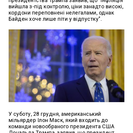
президентства Трампа заявив, що "інфляція
вийшла з-під контролю, ціни занадто високі,
кордони переповнені нелегалами, однак
Байден хоче лише піти у відпустку".
У суботу, 28 грудня, американський
мільярдер Ілон Маск, який входить до
команди новообраного президента США
Дональда Трампа, заявив, що президент