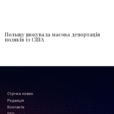
Польщу шокувала масова депортація
поляків із США
Стрiчка новин
Редакцiя
Контакти