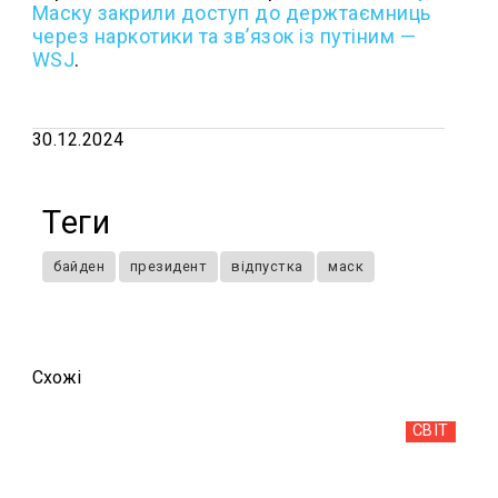
Маску закрили доступ до держтаємниць
через наркотики та зв’язок із путіним —
WSJ
.
30.12.2024
Теги
байден
президент
відпустка
маск
Схожi
СВІТ