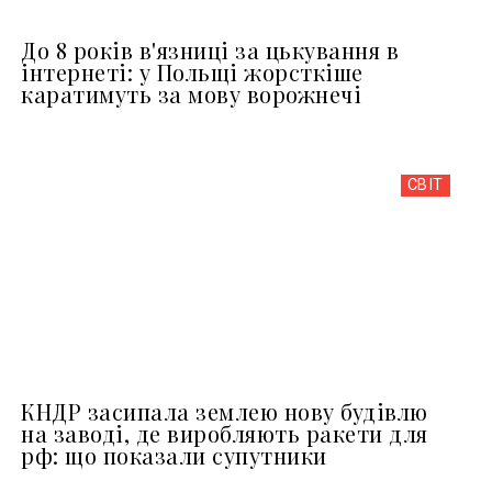
До 8 років в'язниці за цькування в
інтернеті: у Польщі жорсткіше
каратимуть за мову ворожнечі
СВІТ
КНДР засипала землею нову будівлю
на заводі, де виробляють ракети для
рф: що показали супутники