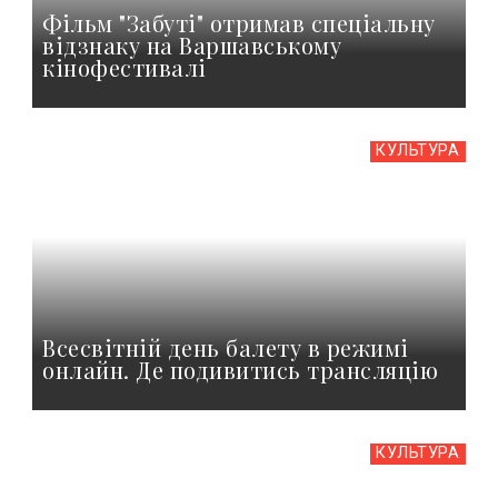
Фільм "Забуті" отримав спеціальну
відзнаку на Варшавському
кінофестивалі
КУЛЬТУРА
Всесвітній день балету в режимі
онлайн. Де подивитись трансляцію
КУЛЬТУРА