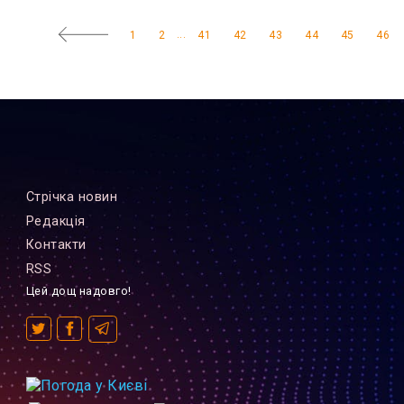
...
1
2
41
42
43
44
45
46
Стрiчка новин
Редакцiя
Контакти
RSS
Цей дощ надовго!