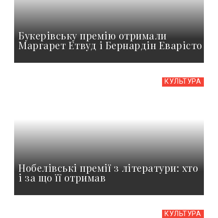
Букерівську премію отримали
Маргарет Етвуд і Бернардін Еварісто
КУЛЬТУРА
Нобелівські премії з літератури: хто
і за що її отримав
КУЛЬТУРА