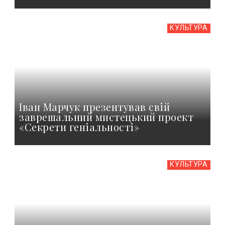
КУЛЬТУРА
Іван Марчук презентував свій
заврешальний мистецький проект
«Секрети геніальності»
КУЛЬТУРА