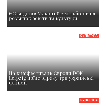
ЄС виділив Україні €12 мільйонів на
розвиток освіти та культури
КУЛЬТУРА
На кінофестиваль Європи DOK
Leipzig поїде одразу три українські
фільми
КУЛЬТУРА