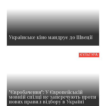
Українське кіно мандрує до Швеції
КУЛЬТУРА
"Євробачення": У Європейській
мовній спілці не заперечують проти
нових правил відбору в Україні