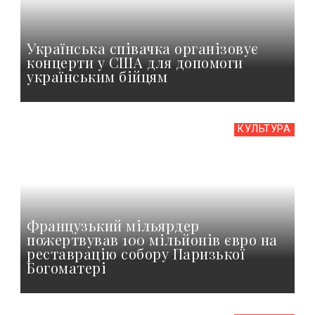
Українська співачка організовує
концерти у США для допомоги
українським бійцям
КУЛЬТУРА
Французький мільярдер
пожертвував 100 мільйонів євро на
реставрацію собору Паризької
Богоматері