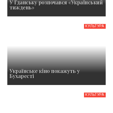
У Гданську розпочався «Український
тиждень»
КУЛЬТУРА
Українське кіно покажуть у
Бухаресті
КУЛЬТУРА