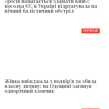
«росія намагається зламати Київ»:
посолка ЄС в Україні відреагувала на
нічний балістичний обстріл
УКРАЇНА
Жінка виїжджала з подвір’я та збила
власну дитину: на Одещині загинув
однорічний хлопчик