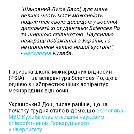
"Шановний Луїсе Вассі, для мене
велика честь мати можливість
поділитися своїм досвідом у воєнній
дипломатії зі студентами Sciences Po
та ширшою спільнотою. Надсилаю
найкращі побажання з України, і з
нетерпінням чекаю нашої зустрічі",
-
наголосив
Кулеба.
Паризька школа міжнародних відносин
(PSIA) — це аспірантура Sciences Po, що є
однією з найпрестижніших аспірантур
міжнародних відносин.
Український Дощ писав раніше, що на
початку грудня стало відомо, що
ексголова
МЗС Кулеба став старшим науковим
співробітником Гарвардського
університету.