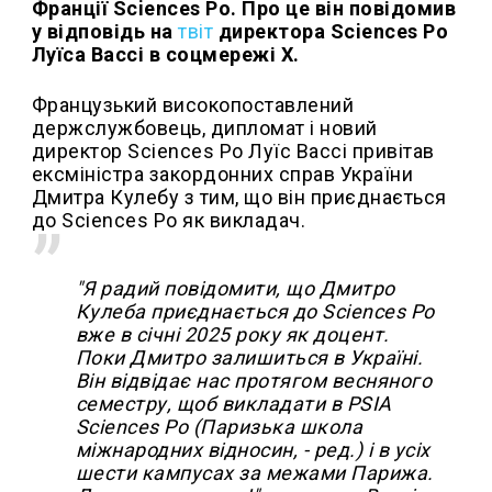
Франції Sciences Po. Про це він повідомив
у відповідь на
твіт
директора Sciences Po
Луїса Вассі в соцмережі Х.
Французький високопоставлений
держслужбовець, дипломат і новий
директор Sciences Po Луїс Вассі привітав
ексміністра закордонних справ України
Дмитра Кулебу з тим, що він приєднається
до Sciences Po як викладач.
"Я радий повідомити, що Дмитро
Кулеба приєднається до Sciences Po
вже в січні 2025 року як доцент.
Поки Дмитро залишиться в Україні.
Він відвідає нас протягом весняного
семестру, щоб викладати в PSIA
Sciences Po (Паризька школа
міжнародних відносин, - ред.) і в усіх
шести кампусах за межами Парижа.