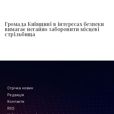
Громада Київщині в інтересах безпеки
вимагає негайно заборонити місцеві
стрільбища
Стрiчка новин
Редакцiя
Контакти
RSS