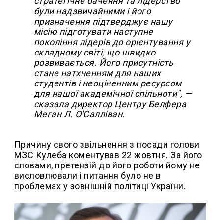
стратегічне бачення та лідерство
були надзвичайними і його
призначення підтверджує нашу
місію підготувати наступне
покоління лідерів до орієнтування у
складному світі, що швидко
розвивається. Його присутність
стане натхненням для наших
студентів і неоціненним ресурсом
для нашої академічної спільноти", —
сказала директор Центру Белфера
Меган Л. О'Салліван.
Причину свого звільнення з посади голови
МЗС Кулеба коментував 22 жовтня. За його
словами, претензій до його роботи йому не
висловлювали і питання було не в
проблемах у зовнішній політиці України.