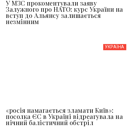
У МЗС прокоментували заяву
Залужного про НАТО: курс України на
вступ до Альянсу залишається
незмінним
УКРАЇНА
«росія намагається зламати Київ»:
посолка ЄС в Україні відреагувала на
нічний балістичний обстріл