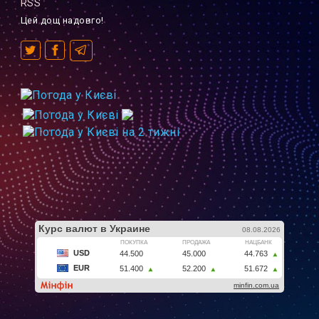
RSS
Цей дощ надовго!