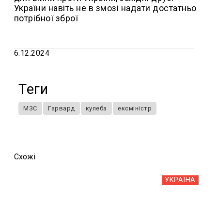
України навіть не в змозі надати достатньо
потрібної зброї
6.12.2024
Теги
МЗС
Гарвард
кулеба
ексміністр
Схожi
УКРАЇНА