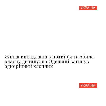
УКРАЇНА
Жінка виїжджала з подвір’я та збила
власну дитину: на Одещині загинув
однорічний хлопчик
УКРАЇНА