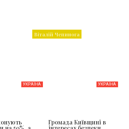
Віталій Чепинога
УКРАЇНА
УКРАЇНА
понують
Громада Київщині в
и на 50%, а
інтересах безпеки