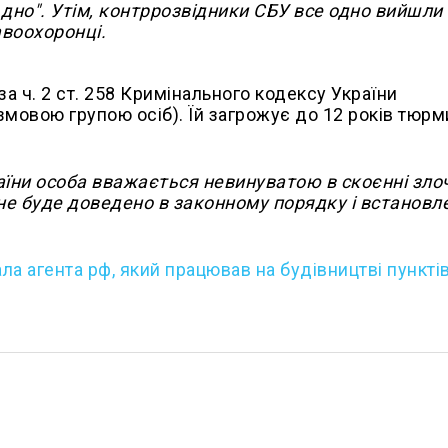
 дно". Утім, контррозвідники СБУ все одно вийшли
авоохоронці.
а ч. 2 ст. 258 Кримінального кодексу України
мовою групою осіб). Їй загрожує до 12 років тюрм
країни особа вважається невинуватою в скоєнні злоч
 не буде доведено в законному порядку і встановл
ла агента рф, який працював на будівництві пункті