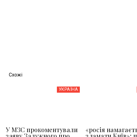
Схожi
УКРАЇНА
У МЗС прокоментували
«росія намагаєт
заяву Залужного про
зламати Київ»: 