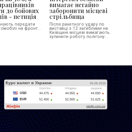
працівників
вимагає негайно
и до бойових
заборонити місцеві
ів - петиція
стрільбища
онують передати
Після ракетного удару по
омобілі на фронт...
виставці з 12 загиблими на
Київщині місцеві вимагають
зупинити роботу полігону...