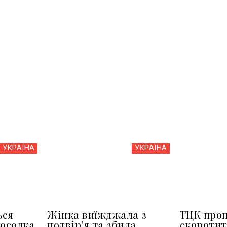
УКРАЇНА
УКРАЇНА
ься
Жінка виїжджала з
ТЦК про
посолка
подвір’я та збила
скоротит