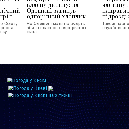
власну дитину: на
частину 
 нічний
Одещині загинув
направит
тріл
однорічний хлопчик
підрозділ
го Союзу
На Одещині мати на смерть
Також проп
тернова
збила власного однорічного
службові авт
ську
сина...