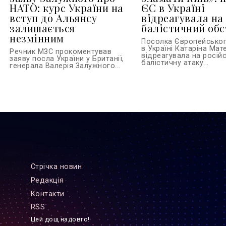
НАТО: курс України на
ЄС в Україні
вступ до Альянсу
відреагувала на
залишається
балістичний обс
незмінним
Посолка Європейсько
в Україні Катаріна Ма
Речник МЗС прокоментував
відреагувала на росій
заяву посла України у Британії,
балістичну атаку...
генерала Валерія Залужного...
Стрiчка новин
Редакцiя
Контакти
RSS
Цей дощ надовго!