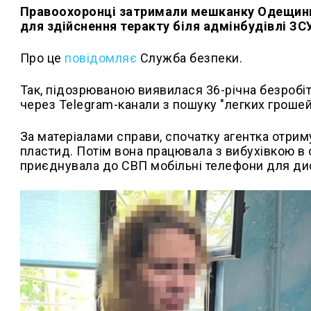
Правоохоронці затримали мешканку Одещини,
для здійснення теракту біля адмінбудівлі ЗСУ
Про це
повідомляє
Служба безпеки.
Так, підозрюваною виявилася 36-річна безробіт
через Telegram-канали з пошуку "легких грошей
За матеріалами справи, спочатку агентка отриму
пластид. Потім вона працювала з вибухівкою в о
приєднувала до СВП мобільні телефони для дис