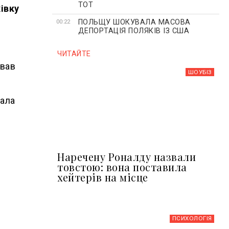
ТОТ
івку
ПОЛЬЩУ ШОКУВАЛА МАСОВА
00:22
ДЕПОРТАЦІЯ ПОЛЯКІВ ІЗ США
ЧИТАЙТЕ
ував
ШОУБIЗ
вала
Наречену Роналду назвали
товстою: вона поставила
хейтерів на місце
ПСИХОЛОГІЯ