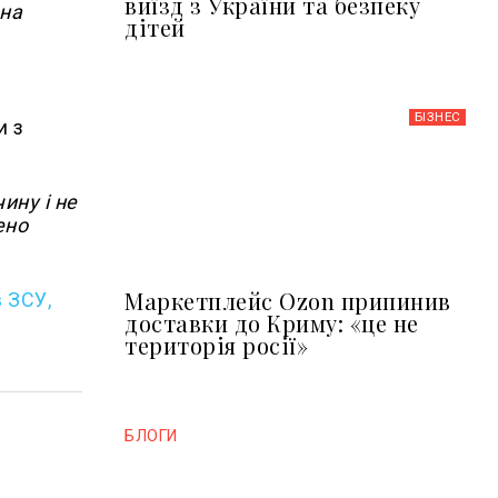
виїзд з України та безпеку
 на
дітей
БІЗНЕС
и з
ину і не
ено
Маркетплейс Ozon припинив
в ЗСУ,
доставки до Криму: «це не
територія росії»
БЛОГИ