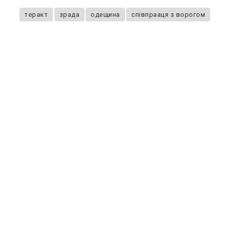
теракт
зрада
одещина
співпрааця з ворогом