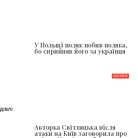
У Польщі поляк побив поляка,
бо сприйняв його за українця
ШОУБIЗ
дівлі
Акторка Світлицька після
атаки на Київ заговорила про
,