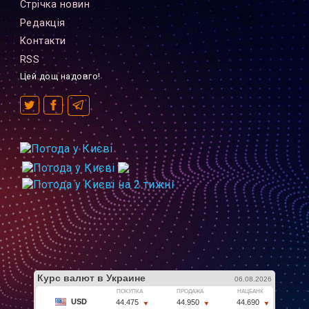
Стрiчка новин
Редакцiя
Контакти
RSS
Цей дощ надовго!