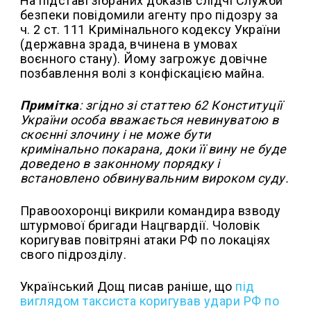
На підставі зібраних доказів слідчі Служби
безпеки повідомили агенту про підозру за
ч. 2 ст. 111 Кримінального кодексу України
(державна зрада, вчинена в умовах
воєнного стану). Йому загрожує довічне
позбавлення волі з конфіскацією майна.
Примітка
: згідно зі статтею 62 Конституції
України особа вважається невинуватою в
скоєнні злочину і не може бути
кримінально покарана, доки її вину не буде
доведено в законному порядку і
встановлено обвинувальним вироком суду.
Правоохоронці викрили командира взводу
штурмової бригади Нацгвардії. Чоловік
коригував повітряні атаки РФ по локаціях
свого підрозділу.
Український Дощ писав раніше, що
під
виглядом таксиста коригував удари РФ по