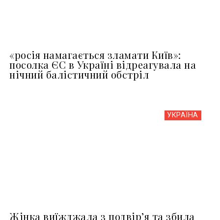
«росія намагається зламати Київ»:
посолка ЄС в Україні відреагувала на
нічний балістичний обстріл
УКРАЇНА
Жінка виїжджала з подвір’я та збила