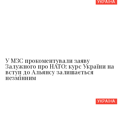
УКРАЇНА
У МЗС прокоментували заяву
Залужного про НАТО: курс України на
вступ до Альянсу залишається
незмінним
УКРАЇНА