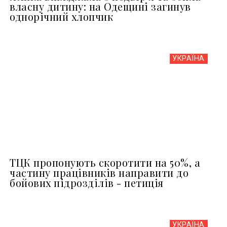
власну дитину: на Одещині загинув
однорічний хлопчик
УКРАЇНА
ТЦК пропонують скоротити на 50%, а
частину працівників направити до
бойових підрозділів - петиція
УКРАЇНА