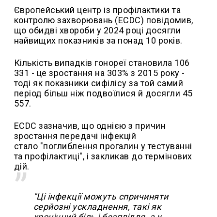
Європейський центр із профілактики та
контролю захворювань (ECDC) повідомив,
що обидві хвороби у 2024 році досягли
найвищих показників за понад 10 років.
Кількість випадків гонореї становила 106
331 - це зростання на 303% з 2015 року -
тоді як показники сифілісу за той самий
період більш ніж подвоїлися й досягли 45
557.
ECDC зазначив, що однією з причин
зростання передачі інфекцій
стало "поглиблення прогалин у тестуванні
та профілактиці", і закликав до термінових
дій.
"Ці інфекції можуть спричиняти
серйозні ускладнення, такі як
хронічний біль і безпліддя, а у