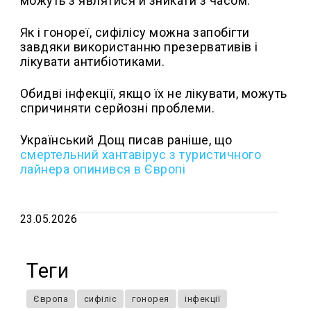
можуть з'являтися й зникати з часом.
Як і гонореї, сифілісу можна запобігти
завдяки використанню презервативів і
лікувати антибіотиками.
Обидві інфекції, якщо їх не лікувати, можуть
спричиняти серйозні проблеми.
Український Дощ писав раніше, що
с
мертельний хантавірус з туристичного
лайнера опинився в Європі
23.05.2026
Теги
Європа
сифіліс
гонорея
інфекції