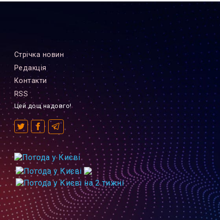
Стрiчка новин
Редакцiя
Контакти
RSS
Цей дощ надовго!