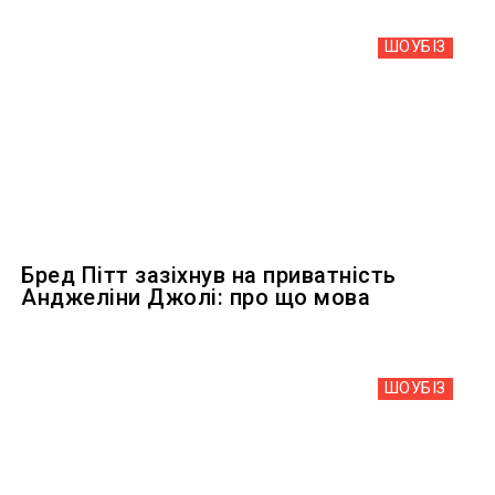
ШОУБIЗ
Бред Пітт зазіхнув на приватність
Анджеліни Джолі: про що мова
ШОУБIЗ