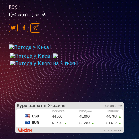
RSS
Цей дощ надовго!