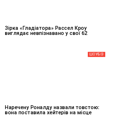
Зірка «Гладіатора» Рассел Кроу
виглядає невпізнавано у свої 62
ШОУБIЗ
Наречену Роналду назвали товстою:
вона поставила хейтерів на місце