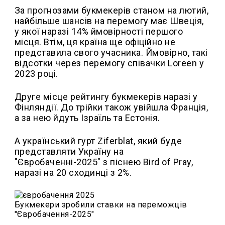
За прогнозами букмекерів станом на лютий,
найбільше шансів на перемогу має Швеція,
у якої наразі 14% ймовірності першого
місця. Втім, ця країна ще офіційно не
представила свого учасника. Ймовірно, такі
відсотки через перемогу співачки Loreen у
2023 році.
Друге місце рейтингу букмекерів наразі у
Фінляндії. До трійки також увійшла Франція,
а за нею йдуть Ізраїль та Естонія.
А український гурт Ziferblat, який буде
представляти Україну на
"Євробаченні-2025" з піснею Bird of Pray,
наразі на 20 сходинці з 2%.
Букмекери зробили ставки на переможців
"Євробачення-2025"