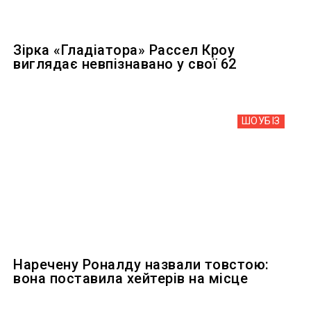
Зірка «Гладіатора» Рассел Кроу
виглядає невпізнавано у свої 62
ШОУБIЗ
Наречену Роналду назвали товстою:
вона поставила хейтерів на місце