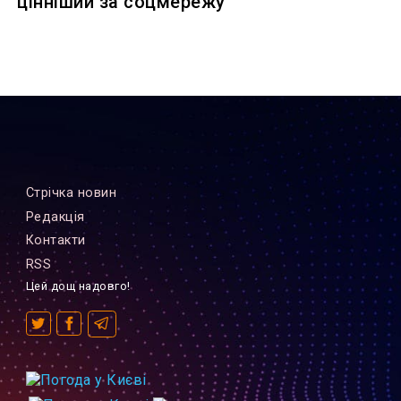
цінніший за соцмережу
Стрiчка новин
Редакцiя
Контакти
RSS
Цей дощ надовго!