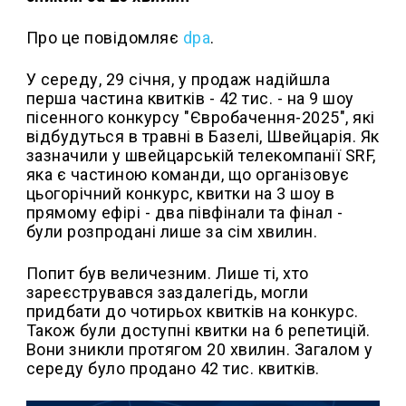
Про це повідомляє
dpa
.
У середу, 29 січня, у продаж надійшла
перша частина квитків - 42 тис. - на 9 шоу
пісенного конкурсу "Євробачення-2025", які
відбудуться в травні в Базелі, Швейцарія. Як
зазначили у швейцарській телекомпанії SRF,
яка є частиною команди, що організовує
цьогорічний конкурс, квитки на 3 шоу в
прямому ефірі - два півфінали та фінал -
були розпродані лише за сім хвилин.
Попит був величезним. Лише ті, хто
зареєструвався заздалегідь, могли
придбати до чотирьох квитків на конкурс.
Також були доступні квитки на 6 репетицій.
Вони зникли протягом 20 хвилин. Загалом у
середу було продано 42 тис. квитків.