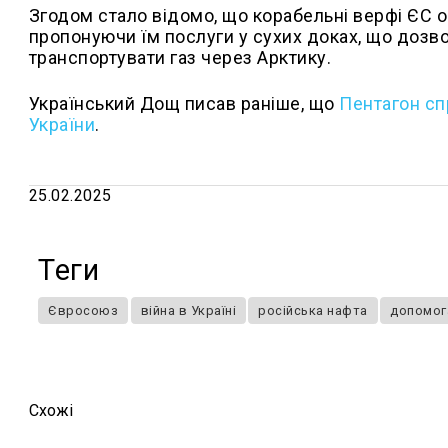
Згодом стало відомо, що корабельні верфі ЄС о
пропонуючи їм послуги у сухих доках, що дозво
транспортувати газ через Арктику.
Український Дощ писав раніше, що
Пентагон сп
України
.
25.02.2025
Теги
Євросоюз
війна в Україні
російська нафта
допомога
Схожi