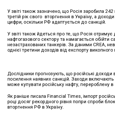
У звіті також зазначено, що Росія заробила 242
третій рік свого вторгнення в Україну, а доход
цифри, оскільки РФ адаптується до санкцій.
У звіті також йдеться про те, що Росія отриму
нафтогазового сектору та намагається обійти са
незастрахованих танкерів. За даними CREA, не
однієї третини доходів від експорту викопного 
Дослідники прогнозують, що російські доходи 
посилення наявних санкцій. Заходи включають з
може купувати російську нафту, перероблену в і
Як раніше писала Financial Times, імпорт росі
році досяг рекордного рівня попри спроби блоку
вторгнення РФ в Україну.