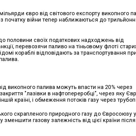
 мільярди євро від світового експорту викопного п
и з початку війни тепер наближаються до трильйонн
є до половини своїх податкових надходжень від
нкції, перевозячи паливо на тіньовому флоті стари
відомі кораблі відповідають за транспортування п
палива.
від викопного палива можуть впасти на 20% через
акриття "лазівки в нафтопереробці", через яку Єв
ншій країні, і обмеження потоків газу через трубоп
йського скрапленого природного газу до Євросоюзу 
 зменшити газову залежність від цієї країни після