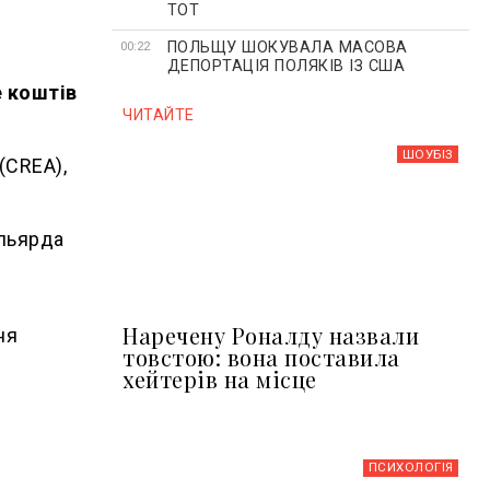
ТОТ
ПОЛЬЩУ ШОКУВАЛА МАСОВА
00:22
ДЕПОРТАЦІЯ ПОЛЯКІВ ІЗ США
е коштів
ЧИТАЙТЕ
ШОУБIЗ
(CREA),
ільярда
у
Наречену Роналду назвали
ня
товстою: вона поставила
хейтерів на місце
ПСИХОЛОГІЯ