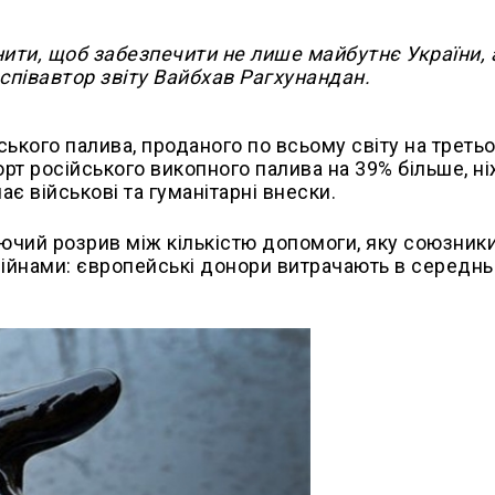
нити, щоб забезпечити не лише майбутнє України, 
 співавтор звіту Вайбхав Рагхунандан.
йського палива, проданого по всьому світу на треть
порт російського викопного палива на 39% більше, н
є військові та гуманітарні внески.
зючий розрив між кількістю допомоги, яку союзник
війнами: європейські донори витрачають в середн