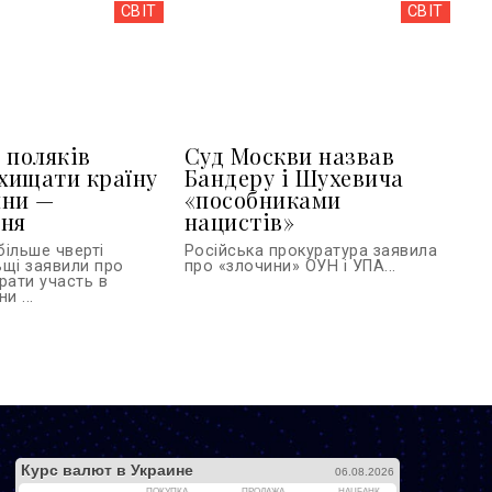
СВІТ
СВІТ
 поляків
Суд Москви назвав
ахищати країну
Бандеру і Шухевича
йни —
«пособниками
ння
нацистів»
більше чверті
Російська прокуратура заявила
ьщі заявили про
про «злочини» ОУН і УПА...
рати участь в
и ...