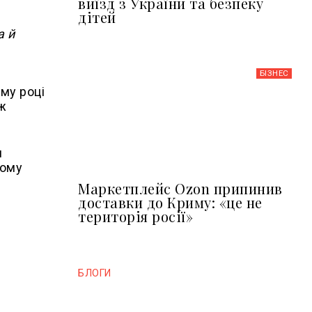
виїзд з України та безпеку
дітей
а й
БІЗНЕС
ому році
іж
и
ьому
Маркетплейс Ozon припинив
доставки до Криму: «це не
територія росії»
БЛОГИ