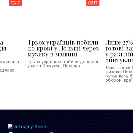
СВІТ
СВІТ
а
Трьох українців побили
Лише 27%
ія
до крові у Польщі через
готові з
музику в машині
у разі ві
опитува
 посилила
Трьох українців побили до крові
о
у місті Кожухув, Польща ...
Лише трохи 
адянах
жителів Пол
готовність б
обороні країн