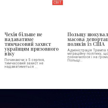
СВІТ
Чехія більше не
Польщу шокувал
надаватиме
масова депортац
тимчасовий захист
поляків із США
українцям призовного
Адміністрація Трампа
віку
міграційну політику, щ
позначилося і на гром
Починаючи з 5 серпня,
Польщі...
тимчасовий захист не
надаватиметься ...