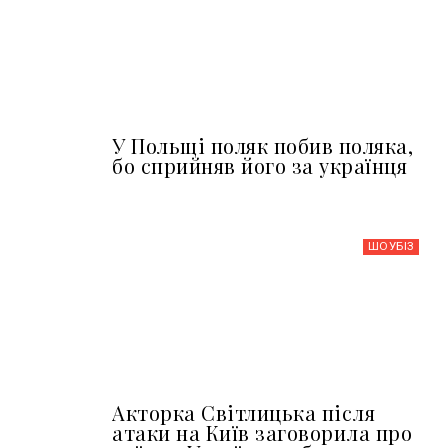
У Польщі поляк побив поляка,
бо сприйняв його за українця
ШОУБIЗ
Акторка Світлицька після
атаки на Київ заговорила про