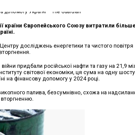
ї країни Європейського Союзу витратили більш
раїні.
 Центру досліджень енергетики та чистого повітря 
вторгнення.
війни придбали російської нафти та газу на 21,9 м
нституту світової економіки, ця сума на одну шост
ні на фінансову допомогу у 2024 році.
викопного палива, безсумнівно, схожа на надсилан
 вторгненню.