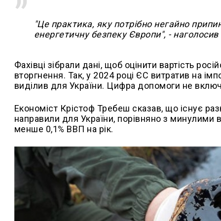
"Це практика, яку потрібно негайно припи
енергетичну безпеку Європи", - наголосив
Фахівці зібрали дані, щоб оцінити вартість росі
вторгнення. Так, у 2024 році ЄС витратив на ім
виділив для України. Цифра допомоги не включа
Економіст Крістоф Требеш сказав, що існує ра
направили для України, порівняно з минулими 
менше 0,1% ВВП на рік.