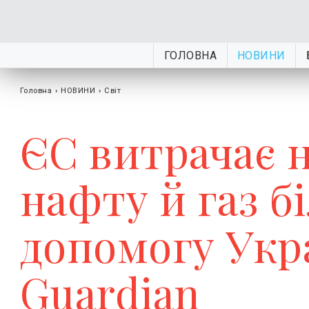
ГОЛОВНА
НОВИНИ
Головна
›
НОВИНИ
›
Світ
ЄС витрачає н
нафту й газ б
допомогу Укра
Guardian