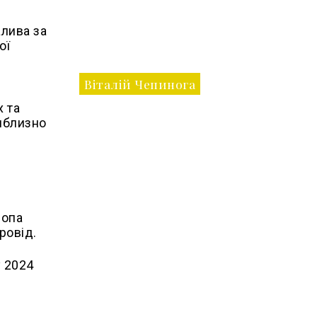
алива за
ої
Віталій Чепинога
х та
риблизно
ропа
ровід.
у 2024