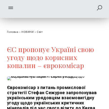
Головна
›
НОВИНИ
›
Світ
ЄС пропонує Україні свою
угоду щодо корисних
копалин – єврокомісар
Єврокомісар з питань промислової
стратегії Стефан Сежурне запропонував
українським урядовцям взаємовигідну
угоду щодо українських критичних
мінералів під час свого візиту до Києва