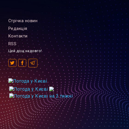
Стрiчка новин
Редакцiя
Контакти
RSS
Цей дощ надовго!