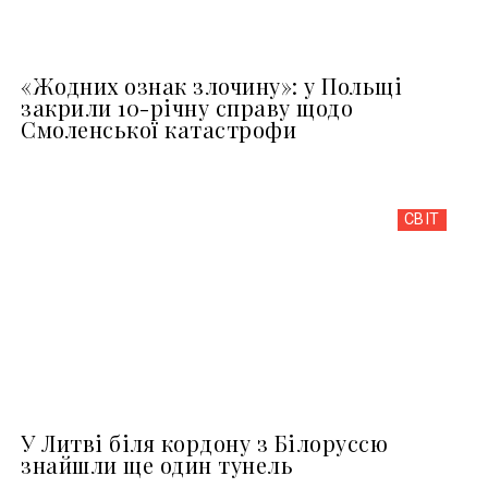
«Жодних ознак злочину»: у Польщі
закрили 10-річну справу щодо
Смоленської катастрофи
СВІТ
У Литві біля кордону з Білоруссю
знайшли ще один тунель