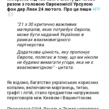
разом з головою Єврокомісії Урсулою
фон дер Ляєн 24 лютого. Про це пише
AFP
"21 з 30 критично важливих
матеріалів, яких потребує Європа,
може бути наданий Україною в
рамках взаємовигідного
партнерства.
Додаткова цінність, яку пропонує
Європа, полягає в тому, що ми ніколи
не будемо вимагати угоди, яка не є
взаємовигідною" - цитата.
Як відомо, багатство українських корисних
копалин, включаючи марганець, титан,
графіт і літій, стало предметом напружених
переговорів між Києвом і Вашингтоном.
Президент США Дональд Трамп наполягає