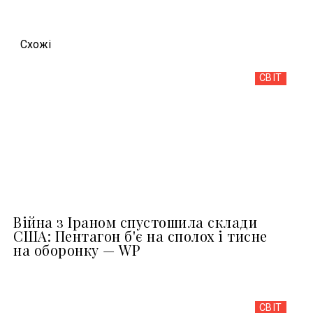
Схожi
СВІТ
Війна з Іраном спустошила склади
США: Пентагон б'є на сполох і тисне
на оборонку — WP
СВІТ