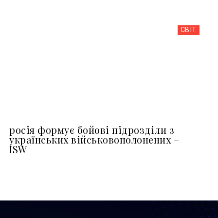
СВІТ
росія формує бойові підрозділи з
українських військовополонених –
ISW