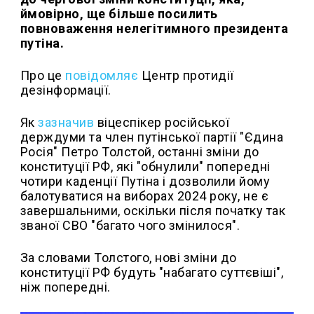
ймовірно, ще більше посилить
повноваження нелегітимного президента
путіна.
Про це
повідомляє
Центр протидії
дезінформації.
Як
зазначив
віцеспікер російської
держдуми та член путінської партії "Єдина
Росія" Петро Толстой, останні зміни до
конституції РФ, які "обнулили" попередні
чотири каденції Путіна і дозволили йому
балотуватися на виборах 2024 року, не є
завершальними, оскільки після початку так
званої СВО "багато чого змінилося".
За словами Толстого, нові зміни до
конституції РФ будуть "набагато суттєвіші",
ніж попередні.