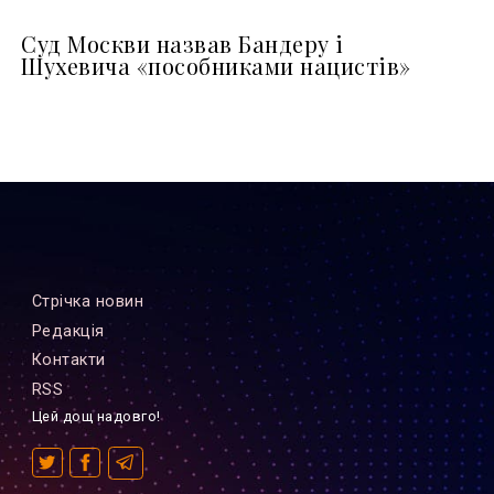
Суд Москви назвав Бандеру і
Шухевича «пособниками нацистів»
Стрiчка новин
Редакцiя
Контакти
RSS
Цей дощ надовго!