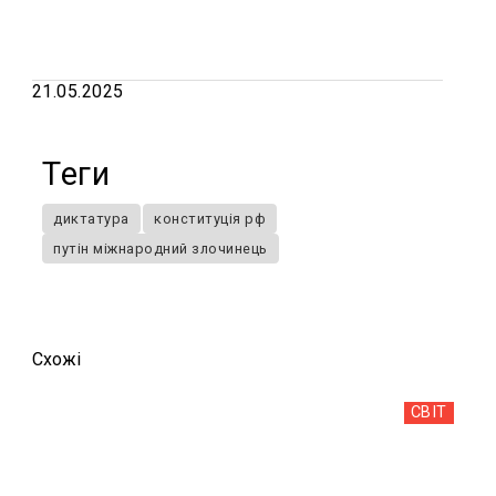
21.05.2025
Теги
диктатура
конституція рф
путін міжнародний злочинець
Схожi
СВІТ