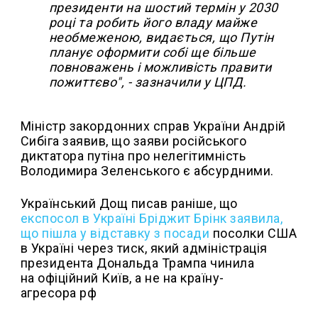
президенти на шостий термін у 2030
році та робить його владу майже
необмеженою, видається, що Путін
планує оформити собі ще більше
повноважень і можливість правити
пожиттєво", - зазначили у ЦПД.
Міністр закордонних справ України Андрій
Сибіга заявив, що заяви російського
диктатора путіна про нелегітимність
Володимира Зеленського є абсурдними.
Український Дощ писав раніше, що
експосол в Україні Бріджит Брінк заявила,
що пішла у відставку з посади
посолки США
в Україні через тиск, який адміністрація
президента Дональда Трампа чинила
на офіційний Київ, а не на країну-
агресора рф