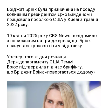
Бріджит Брінк була призначена на посаду
колишнім президентом Джо Байденом і
працювала посолкою США у Києві з травня
2022 року.
10 квітня 2025 року CBS News повідомило
з посиланням на три джерела, що Брінк
планує достроково піти у відставку.
Увечері того ж дня речниця
Держдепартаменту США Теммі
Брюс підтвердила під час брифінгу,
що Бріджит Брінк «повертається додому».