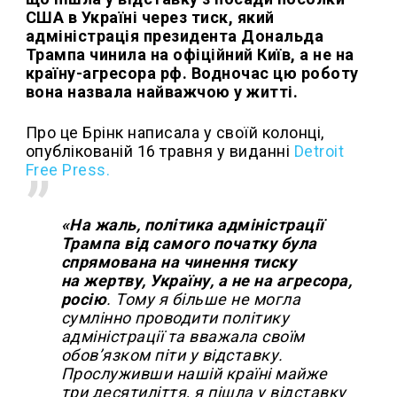
США в Україні через тиск, який
адміністрація президента Дональда
Трампа чинила на офіційний Київ, а не на
країну-агресора рф. Водночас цю роботу
вона назвала найважчою у житті.
Про це Брінк написала у своїй колонці,
опублікованій 16 травня у виданні
Detroit
Free Press.
«На жаль, політика адміністрації
Трампа від самого початку була
спрямована на чинення тиску
на жертву, Україну, а не на агресора,
росію
. Тому я більше не могла
сумлінно проводити політику
адміністрації та вважала своїм
обов’язком піти у відставку.
Прослуживши нашій країні майже
три десятиліття, я пішла у відставку