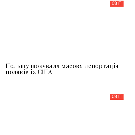
СВІТ
Польщу шокувала масова депортація
поляків із США
СВІТ