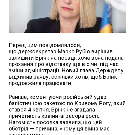
Перед цим повідомлялося,
що держсекретар Марко Рубіо вирішив
залишити Брінк на посаді, хоча вона подала
прохання про відставку ще в січні під час
зміни адміністрації. Новий глава Держдепу
відхилив заяву, оскільки хотів, щоб Брінк
продовжила працювати.
Раніше, коментуючи російський удар
балістичною ракетою по Кривому Рогу, який
стався 4 квітня, Брінк не згадала
причетність країни-агресора росії.
Натомість посолка заявила, що цей
обстріл — причина, «чому ця війна має
завершитися».