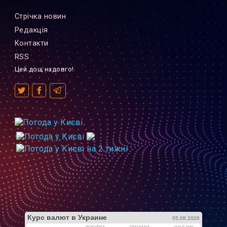
Стрiчка новин
Редакцiя
Контакти
RSS
Цей дощ надовго!