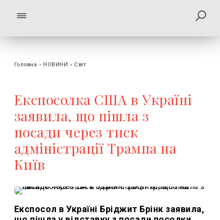
Головна
›
НОВИНИ
›
Світ
Експосолка США в Україні
заявила, що пішла з
посади через тиск
адміністрації Трампа на
Київ
Експосол в Україні Бріджит Брінк заявила,
що пішла у відставку з посади посолки