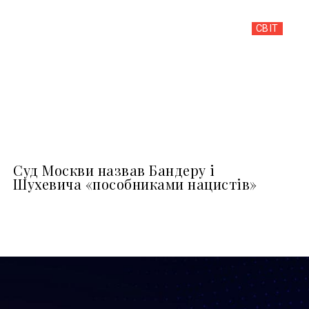
СВІТ
Суд Москви назвав Бандеру і
Шухевича «пособниками нацистів»