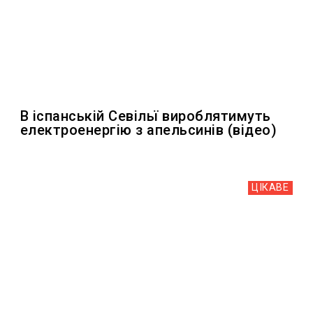
В іспанській Севільї вироблятимуть
електроенергію з апельсинів (відео)
ЦІКАВЕ