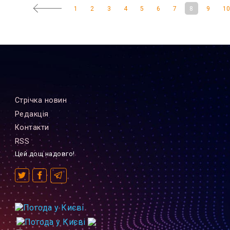
1
2
3
4
5
6
7
8
9
1
Стрiчка новин
Редакцiя
Контакти
RSS
Цей дощ надовго!