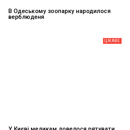
В Одеському зоопарку народилося
верблюденя
ЦІКАВЕ
У Києві медикам довелося рятувати