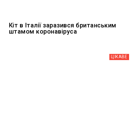
Кіт в Італії заразився британським
штамом коронавіруса
ЦІКАВЕ