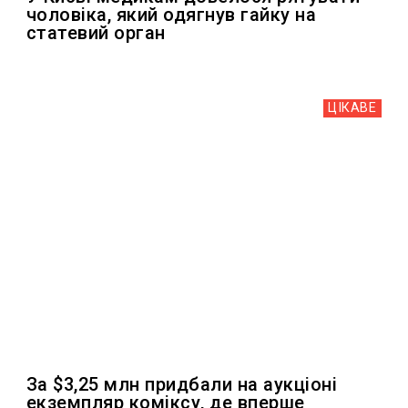
чоловіка, який одягнув гайку на
статевий орган
ЦІКАВЕ
За $3,25 млн придбали на аукціоні
екземпляр коміксу, де вперше