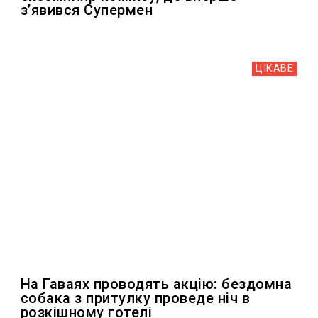
зʼявився Супермен
ЦІКАВЕ
На Гаваях проводять акцію: бездомна
собака з притулку проведе ніч в
розкішному готелі