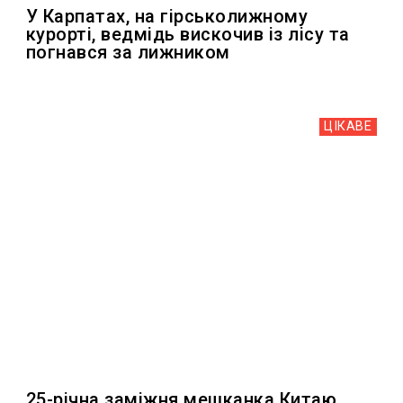
У Карпатах, на гірськолижному
курорті, ведмідь вискочив із лісу та
погнався за лижником
ЦІКАВЕ
25-річна заміжня мешканка Китаю