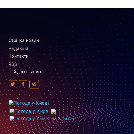
Стрiчка новин
Редакцiя
Контакти
RSS
Цей дощ надовго!