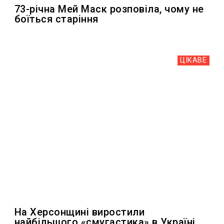
73-річна Мей Маск розповіла, чому не
боїться старіння
ЦІКАВЕ
На Херсонщині виростили
найбільшого «смугастика» в Україні