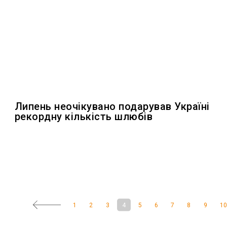
Липень неочікувано подарував Україні
рекордну кількість шлюбів
1
2
3
4
5
6
7
8
9
1