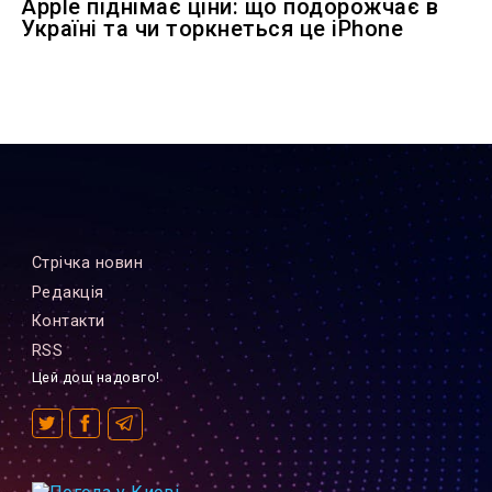
Apple піднімає ціни: що подорожчає в
Україні та чи торкнеться це iPhone
Стрiчка новин
Редакцiя
Контакти
RSS
Цей дощ надовго!