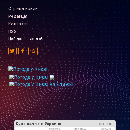
Стрiчка новин
Редакцiя
Контакти
RSS
Цей дощ надовго!