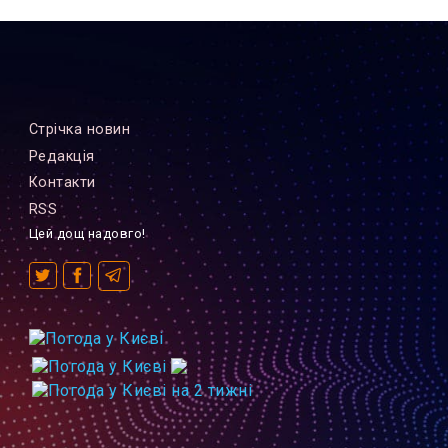
Стрiчка новин
Редакцiя
Контакти
RSS
Цей дощ надовго!