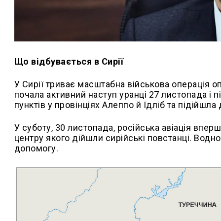
Що відбувається в Сирії
У Сирії триває масштабна військова операція о
почала активний наступ уранці 27 листопада і п
пунктів у провінціях Алеппо й Ідліб та підійшла
У суботу, 30 листопада, російська авіація вперш
центру якого дійшли сирійські повстанці. Вод
допомогу.