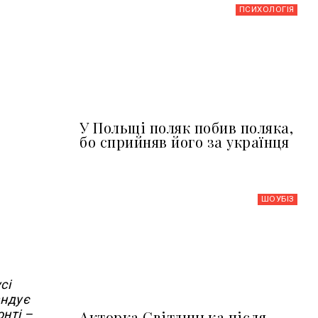
ПСИХОЛОГІЯ
У Польщі поляк побив поляка,
бо сприйняв його за українця
ШОУБIЗ
сі
андує
нті –
Акторка Світлицька після