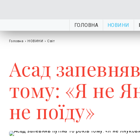
ГОЛОВНА
НОВИНИ
Головна
›
НОВИНИ
›
Світ
Асад запевняв
тому: «Я не Я
не поїду»