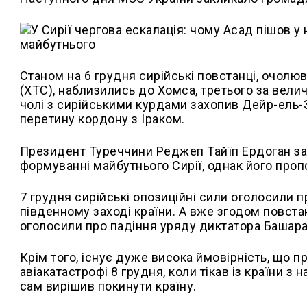
Станом на 6 грудня сирійські повстанці, очол
(ХТС), наблизились до Хомса, третього за вели
чолі з сирійськими курдами захопив Дейр-ель-Зо
перетину кордону з Іраком.
Президент Туреччини Реджеп Тайїп Ердоган за
формуванні майбутнього Сирії, однак його проп
7 грудня сирійські опозиційні сили оголосили п
південному заході країни. А вже згодом повста
оголосили про падіння уряду диктатора Башара
Крім того, існує дуже висока ймовірність, що п
авіакатастрофі 8 грудня, коли тікав із країни з
сам вирішив покинути країну.