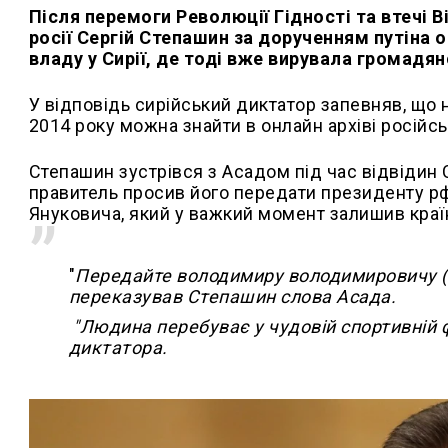
Після перемоги Революції Гідності та втечі 
росії Сергій Степашин за дорученням путіна 
владу у Сирії, де тоді вже вирувала громадян
У відповідь сирійський диктатор запевняв, що н
2014 року можна знайти в онлайн архіві російсь
Степашин зустрівся з Асадом під час відвідин С
правитель просив його передати президенту рф 
Януковича, який у важкий момент залишив краї
"
Передайте володимиру володимировичу (путі
переказував Степашин слова Асада.
"Людина перебуває у чудовій спортивній ф
диктатора.