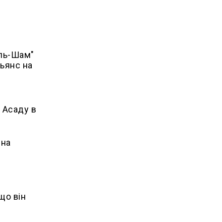
аль-Шам"
льянс на
 Асаду в
 на
що він