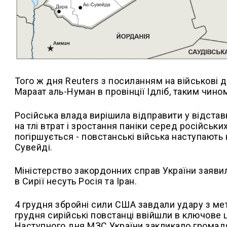
Того ж дня Reuters з посиланням на військові 
Мараат аль-Нуман в провінції Ідліб, таким чино
Російська влада вирішила відправити у відстав
на тлі втрат і зростання паніки серед російськи
погіршується - повстанські війська наступають на
Сувейді.
Міністерство закордонних справ України заявил
в Сирії несуть Росія та Іран.
4 грудня збройні сили США завдали удару з мет
грудня сирійські повстанці ввійшли в ключове 
Наступного дня МЗС України закликало громадя