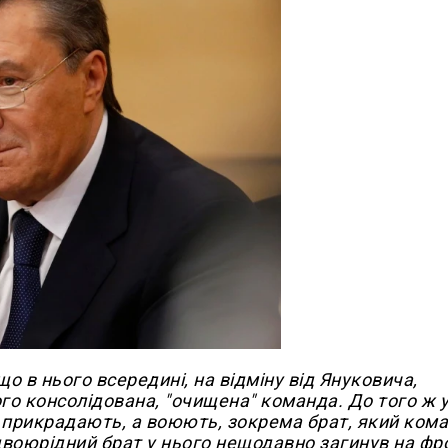
 що в нього всередині, на відміну від Януковича,
ого консолідована, "очищена" команда. До того ж у
 і прикрадають, а воюють, зокрема брат, який ком
двоюрідний брат у нього нещодавно загинув на фро