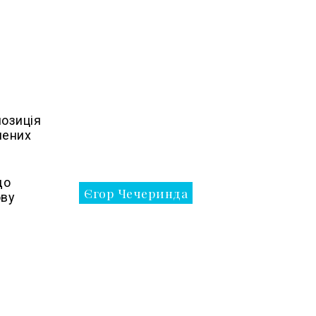
позиція
лених
до
Єгор Чечеринда
ову