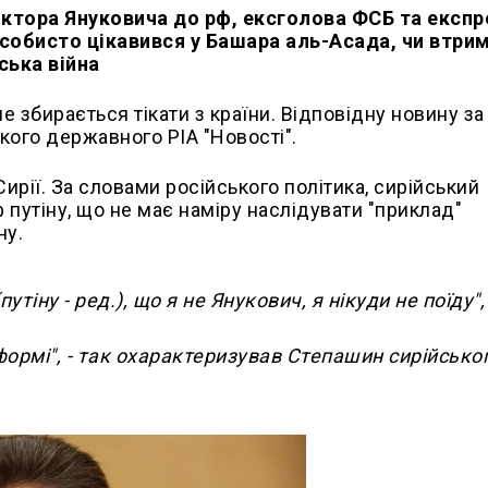
Віктора Януковича до рф, ексголова ФСБ та експр
особисто цікавився у Башара аль-Асада, чи втри
ська війна
е збирається тікати з країни. Відповідну новину за 
кого державного РІА "Новості".
ирії. За словами російського політика, сирійський
путіну, що не має наміру наслідувати "приклад"
ну.
ну - ред.), що я не Янукович, я нікуди не поїду", 
ормі", - так охарактеризував Степашин сирійсько