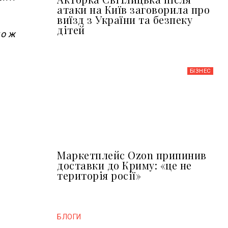
атаки на Київ заговорила про
виїзд з України та безпеку
дітей
що ж
БІЗНЕС
Маркетплейс Ozon припинив
доставки до Криму: «це не
територія росії»
БЛОГИ