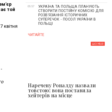
ем'єр
УКРАЇНА ТА ПОЛЬЩА ПЛАНУЮТЬ
05:57
має той
СТВОРИТИ ПОСТІЙНУ КОМІСІЮ ДЛЯ
РОЗВ'ЯЗАННЯ ІСТОРИЧНИХ
СУПЕРЕЧОК - ПОСОЛ УКРАЇНИ В
ПОЛЬЩІ
7 квітня
ЧИТАЙТЕ
ШОУБIЗ
-
го
Наречену Роналду назвали
товстою: вона поставила
хейтерів на місце