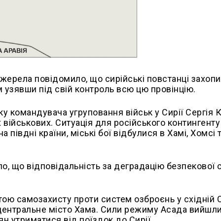
джерела повідомило, що сирійські повстанці захопи
м узявши під свій контроль всю цю провінцію.
ку командувача угруповання військ у Сирії Сергія 
х військових. Ситуація для російського контингенту 
 півдні країни, міські бої відбулися в Хамі, Хомсі 
о, що відповідальність за деградацію безпекової с
ою самозахисту проти систем озброєнь у східній Си
центральне місто Хама. Сили режиму Асада вийшли 
н утриматися від поїздок до Сирії.