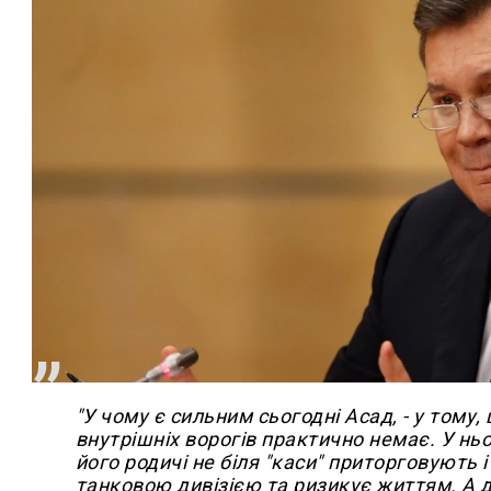
"У чому є сильним сьогодні Асад, - у тому,
внутрішніх ворогів практично немає. У нь
його родичі не біля "каси" приторговують
танковою дивізією та ризикує життям. А 