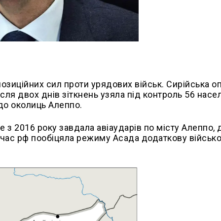
позиційних сил проти урядових військ. Сирійська о
ісля двох днів зіткнень узяла під контроль 56 насе
 до околиць Алеппо.
е з 2016 року завдала авіаударів по місту Алеппо, 
ночас рф пообіцяла режиму Асада додаткову військ