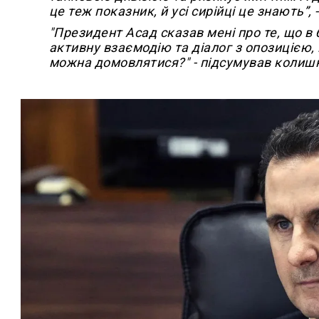
це теж показник, й усі сирійці це знають”,
"Президент Асад сказав мені про те, що в
активну взаємодію та діалог з опозицією,
можна домовлятися?" - підсумував колишн