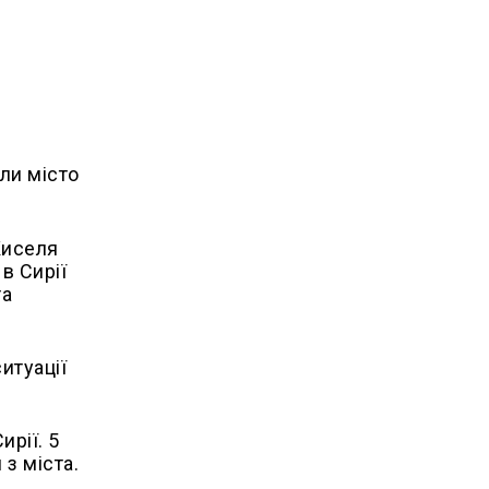
ли місто
Киселя
в Сирії
та
итуації
рії. 5
з міста.