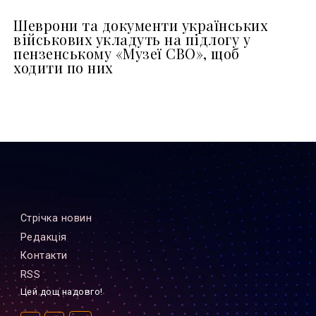
Шеврони та документи українських
військових укладуть на підлогу у
пензенському «Музеї СВО», щоб
ходити по них
Стрiчка новин
Редакцiя
Контакти
RSS
Цей дощ надовго!