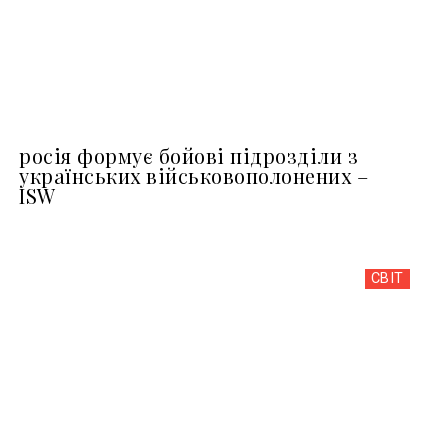
росія формує бойові підрозділи з
українських військовополонених –
ISW
СВІТ