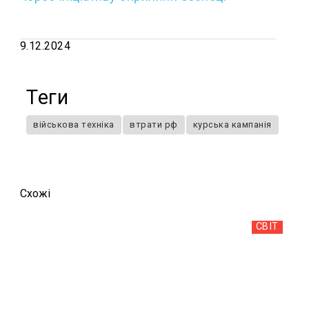
9.12.2024
Теги
військова техніка
втрати рф
курська кампанія
Схожi
СВІТ