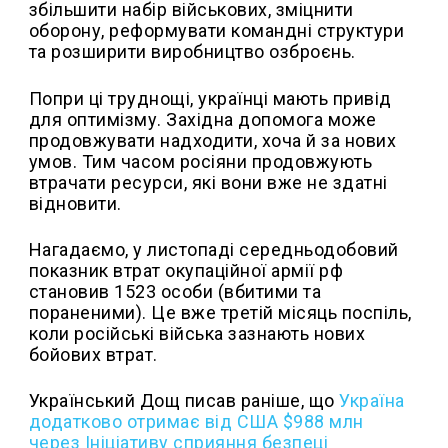
збільшити набір військових, зміцнити
оборону, реформувати командні структури
та розширити виробництво озброєнь.
Попри ці труднощі, українці мають привід
для оптимізму. Західна допомога може
продовжувати надходити, хоча й за нових
умов. Тим часом росіяни продовжують
втрачати ресурси, які вони вже не здатні
відновити.
Нагадаємо, у листопаді середньодобовий
показник втрат окупаційної армії рф
становив 1523 особи (вбитими та
пораненими). Це вже третій місяць поспіль,
коли російські війська зазнають нових
бойових втрат.
Український Дощ писав раніше, що
Україна
додатково отримає від США $988 млн
через Ініціативу сприяння безпеці