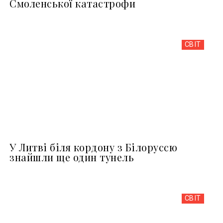
Смоленської катастрофи
СВІТ
У Литві біля кордону з Білоруссю
знайшли ще один тунель
СВІТ