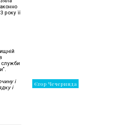
взяла
законно
 року її
лищній
в
ї служби
и".
чину і
Єгор Чечеринда
дку і