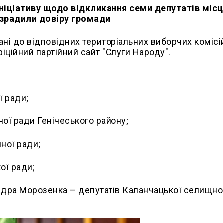
ініціативу щодо відкликання семи депутатів міс
 зрадили довіру громади
ні до відповідних територіальних виборчих комісі
фіційний партійний сайт "Слуги Народу".
ї ради;
ої ради Генічеського району;
ної ради;
ої ради;
ндра Морозенка – депутатів Каланчацької селищно