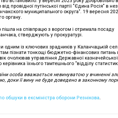
дство встановило: у вересні 2023 року добровільно 
 від провідної путінської партії "Єдина Росія" в не
чакского муниципального округа". 19 вересня 2023
о органу.
 пішла на співпрацю з ворогом і отримала посаду
ланчака, стверджують у прокуратурі.
 одним із ключових зрадників у Каланчацькій се
нтам пізнати тонкощі бюджетно-фінансових питань 
овік очолював управління Державної казначейсько
 керівника їхнього тамтешнього "відділу статистик
раїни особа вважається невинуватою у вчиненні зло
, доки її вину не буде доведено в законному поря
о обшуки в ексміністра оборони Резнікова
.