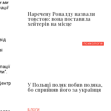
и ми
ації
Наречену Роналду назвали
товстою: вона поставила
хейтерів на місце
від
ПСИХОЛОГІЯ
ві
пації
ли".
Центр
У Польщі поляк побив поляка,
бо сприйняв його за українця
БЛОГИ