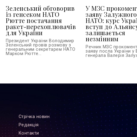
Зеленський обговорив
У МЗС прокомен
із генсеком НАТО
заяву Залужного
Рютте постачання
НАТО: курс Укра
ракет-перехоплювачів
вступ до Альянс
для України
залишається
незмінним
Президент України Володимир
Зеленський провів розмову з
Речник МЗС прокомен
генеральним секретарем НАТО
заяву посла України у 
Марком Рютте...
генерала Валерія Залуж
Стрiчка новин
Редакцiя
Контакти