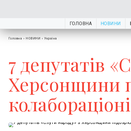
ГОЛОВНА
НОВИНИ
Головна
›
НОВИНИ
›
Україна
7 депутатів «
Херсонщини п
колабораціоні