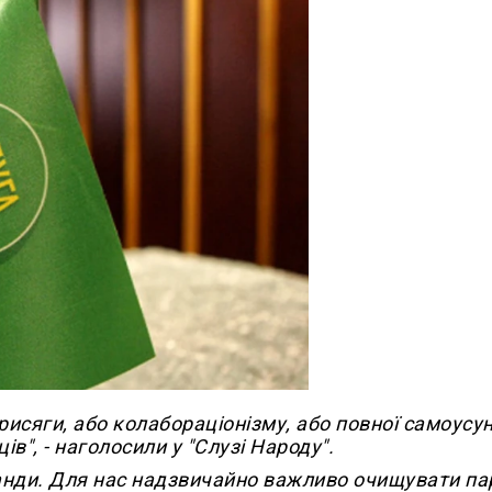
исяги, або колабораціонізму, або повної самоусу
ів", - наголосили у "Слузі Народу".
анди. Для нас надзвичайно важливо очищувати пар