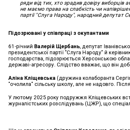
ряди від тих, хто зрадив довіру виборців 
не маємо права на слабкість чи напіврішен
партії "Слуга Народу", народний депутат С
Підозрювані у співпраці з окупантами
61-річний
Валерій Щербань
, депутат Іванівсь
президентської партії "Слуга Народу" й керівн
господарства, підозрюється Херсонською обла
державі-агресору. Слідство вважає, що він доб
Аліна Кліщевська
(дружина колаборанта Сергія
"очолила" сільську школу, але не надовго. Після 
У лютому 2025 року подружжя Кліщевських всту
журналістських розслідувань (ЦЖР), що спеціалі