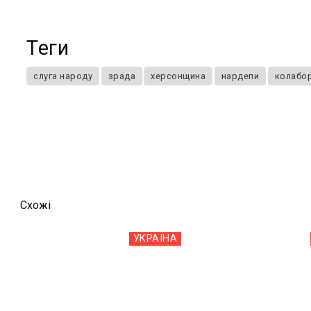
Теги
слуга народу
зрада
херсонщина
нардепи
колабор
Схожi
УКРАЇНА