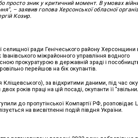
або просто зник у критичний момент. В умовах війн
ня", – заявив голова Херсонської обласної організ
ергій Козир.
кої селищної ради Генічеського району Херсонщини 
ик Іванівського міжрайонного управління водного
сною прокуратурою в державній зраді і пособницт
ровільно перейшов на бік окупантів.
 Кліщевського), за відкритими даними, під час оку
двох років праці на цій посаді, окупанти її "звільни
пили до пропутінської Компартії РФ, розповідає 
зується на висвітленні подій півдня України.