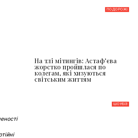
ПОДОРОЖІ
На тлі мітингів: Астафʼєва
жорстко пройшлася по
колегам, які хизуються
світським життям
ШОУБIЗ
неності
тійні