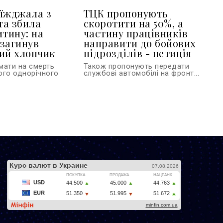
їжджала з
ТЦК пропонують
та збила
скоротити на 50%, а
итину: на
частину працівників
загинув
направити до бойових
ий хлопчик
підрозділів - петиція
мати на смерть
Також пропонують передати
ого однорічного
службові автомобілі на фронт...