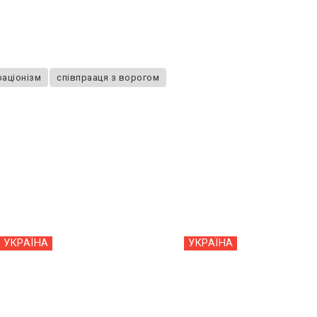
аціонізм
співпрааця з ворогом
УКРАЇНА
УКРАЇНА