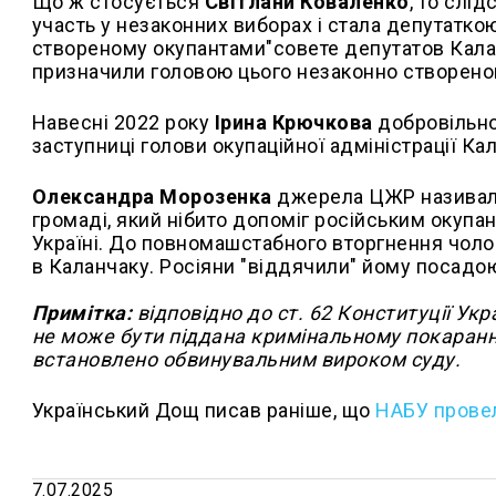
Що ж стосується
Світлани Коваленко
, то слі
участь у незаконних виборах і стала депутаткою
створеному окупантами"совете депутатов Калан
призначили головою цього незаконно створеног
Навесні 2022 року
Ірина Крючкова
добровільно
заступниці голови окупаційної адміністрації Ка
Олександра Морозенка
джерела ЦЖР називали
громаді, який нібито допоміг російським окупа
Україні. До повномашстабного вторгнення чол
в Каланчаку. Росіяни "віддячили" йому посадою
Примітка:
відповідно до ст. 62 Конституції Ук
не може бути піддана кримінальному покаранню
встановлено обвинувальним вироком суду.
Український Дощ писав раніше, що
НАБУ провел
7.07.2025