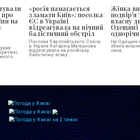
тували
«росія намагається
Жінка ви
 про
зламати Київ»: посолка
подвір’я 
їни на
ЄС в Україні
власну д
у
відреагувала на нічний
Одещині 
балістичний обстріл
однорічн
Посолка Європейського Союзу
На Одещині 
в Україні Катаріна Матернова
збила власн
тував
відреагувала на російську
сина...
Британії,
балістичну атаку...
ного...