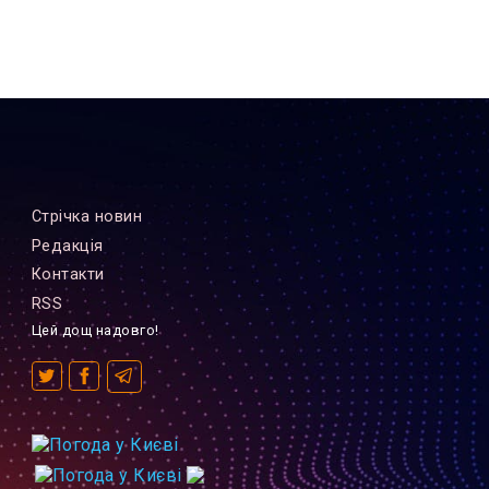
Стрiчка новин
Редакцiя
Контакти
RSS
Цей дощ надовго!