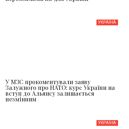
УКРАЇНА
У МЗС прокоментували заяву
Залужного про НАТО: курс України на
вступ до Альянсу залишається
незмінним
УКРАЇНА