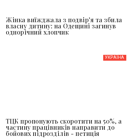
Жінка виїжджала з подвір’я та збила
власну дитину: на Одещині загинув
однорічний хлопчик
УКРАЇНА
ТЦК пропонують скоротити на 50%, а
частину працівників направити до
бойових підрозділів - петиція