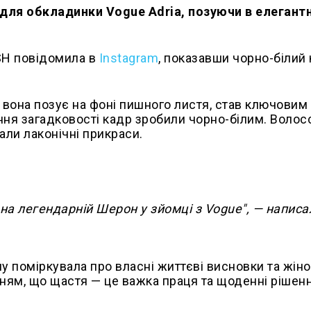
для обкладинки Vogue Adria, позуючи в елегант
SH повідомила в
Instagram
, показавши чорно-білий
 вона позує на фоні пишного листя, став ключовим
ння загадковості кадр зробили чорно-білим. Волос
али лаконічні прикраси.
на легендарній Шерон у зйомці з Vogue", — написа
ому поміркувала про власні життєві висновки та жін
ням, що щастя — це важка праця та щоденні рішенн