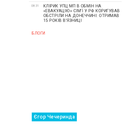
КЛІРИК УПЦ МП В ОБМІН НА
08:31
«ЕВАКУАЦІЮ» СІМʼЇ У РФ КОРИГУВАВ
ОБСТРІЛИ НА ДОНЕЧЧИНІ: ОТРИМАВ
15 РОКІВ ВʼЯЗНИЦІ
БЛОГИ
Єгор Чечеринда