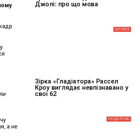
Джолі: про що мова
ному
 кадр
ШОУБIЗ
 у
ся
Зірка «Гладіатора» Рассел
Кроу виглядає невпізнавано у
свої 62
ли
ПОДОРОЖІ
очу
я, а не