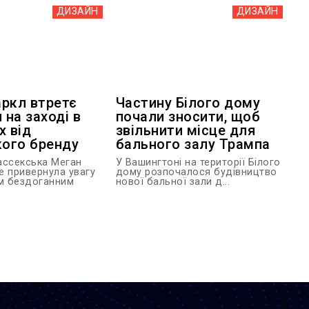
ДИЗАЙН
ДИЗАЙН
ркл втретє
Частину Білого дому
 на заході в
почали зносити, щоб
х від
звільнити місце для
кого бренду
бального залу Трампа
ассекська Меган
У Вашингтоні на території Білого
е привернула увагу
дому розпочалося будівництво
їм бездоганним
нової бальної зали д...