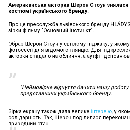
Американська акторка Шерон Стоун знялася 
костюмі українського бренду.
Про це пресслужба львівського бренду HLÁDY
зірки фільму "Основний інстинкт".
Образ Шерон Стоун у світлому піджаку, у якому
фотосесії для відомого глянцю. Для підкресле
акторки спадало на обличчя, а аутфіт доповнюв
"Неймовірне відчуття бачити нашу роботу 
представники українського бренду.
Зірка екрану також дала велике
інтервʼю
, у як
солідарність. Так, Шерон поділилася переконан
природний стан.