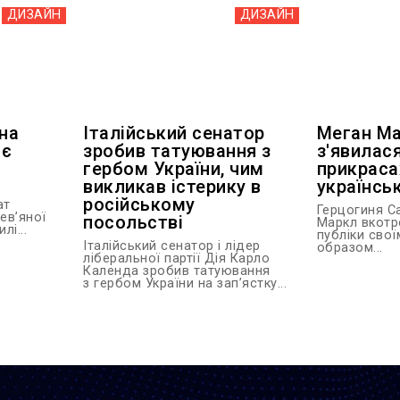
ДИЗАЙН
ДИЗАЙН
 на
Італійський сенатор
Меган Ма
ає
зробив татуювання з
з'явилася
гербом України, чим
прикраса
викликав істерику в
українсь
російському
ат
Герцогиня С
ев’яної
посольстві
Маркл вкотр
лі...
публіки сво
Італійський сенатор і лідер
образом...
ліберальної партії Дія Карло
Календа зробив татуювання
з гербом України на зап’ястку...