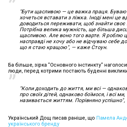
"Бути щасливою — це важка праця. Бувают
хочеться вставати з ліжка. Іноді мені це
доводиться переживати, щоб знайти своє 
Потрібна велика мужність, ще більша дис
щасливою. Але воно того варте. Я роблю ц
насправді не хочу або не відчуваю себе д
що я стаю кращою", — каже Стоун.
Ба більше, зірка "Основного інстинкту" наголоси
люди, перед котрими постають буденні виклики
"Коли доходить до життя, ми всі — однако
про своїх дітей, однаково боїмося, і всі м
називається життям. Порівняно успішно",
Український Дощ писав раніше, що
Памела Анде
українського бренду