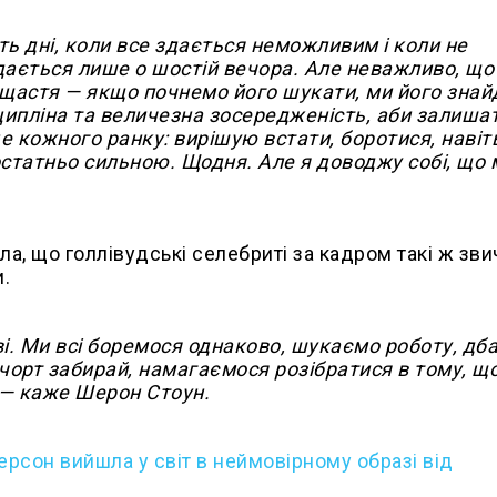
ь дні, коли все здається неможливим і коли не
 вдається лише о шостій вечора. Але неважливо, що
щастя — якщо почнемо його шукати, ми його знай
ципліна та величезна зосередженість, аби залиша
е кожного ранку: вирішую встати, боротися, навіт
остатньо сильною. Щодня. Але я доводжу собі, що 
ла, що голлівудські селебриті за кадром такі ж зви
.
ві. Ми всі боремося однаково, шукаємо роботу, дб
и, чорт забирай, намагаємося розібратися в тому, щ
 — каже Шерон Стоун.
рсон вийшла у світ в неймовірному образі від