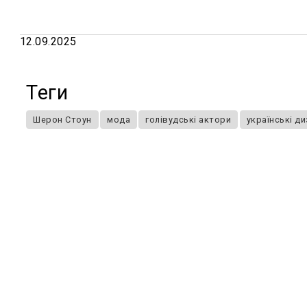
12.09.2025
Теги
Шерон Стоун
мода
голівудські актори
українські д