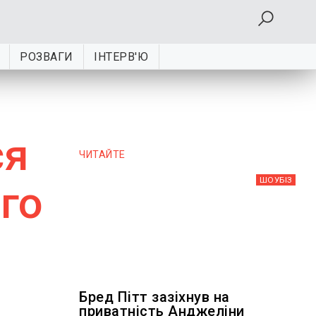
РОЗВАГИ
ІНТЕРВ'Ю
ся
ЧИТАЙТЕ
ШОУБIЗ
го
Бред Пітт зазіхнув на
приватність Анджеліни