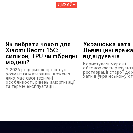
ДИЗАЙН
Як вибрати чохол для
Українська хата
Xiaomi Redmi 15C:
Львівщині враж
силікон, TPU чи гібридні
відвідувачів
моделі?
Користувачі мережі
обговорюють результ
У 2026 році ринок пропонує
реставрації старої дер
розмаїття матеріалів, кожен з
хати в українському сти
яких має свої технічні
особливості, рівень амортизації
та термін експлуатації...