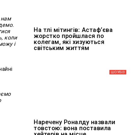
 нам
демо.
На тлі мітингів: Астафʼєва
тися
жорстко пройшлася по
ь, коли
колегам, які хизуються
можу і
світським життям
чайні
ШОУБIЗ
аємо
о
Наречену Роналду назвали
товстою: вона поставила
хейтерів на місце