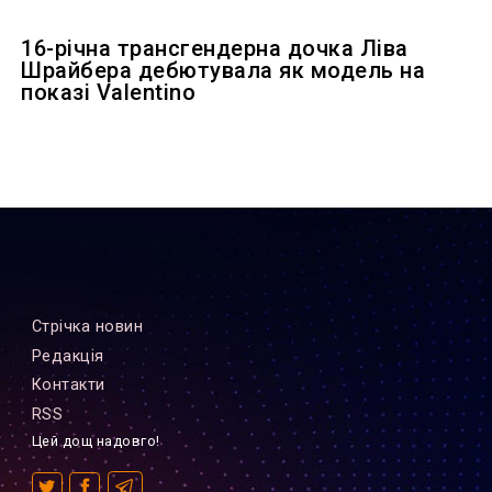
16-річна трансгендерна дочка Ліва
Шрайбера дебютувала як модель на
показі Valentino
Стрiчка новин
Редакцiя
Контакти
RSS
Цей дощ надовго!