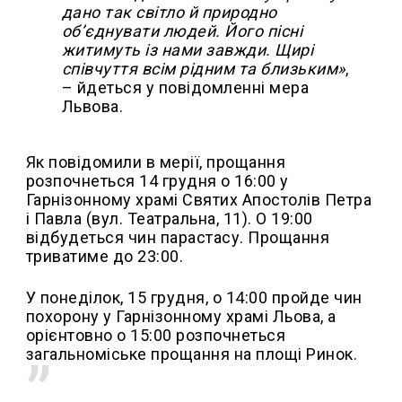
дано так світло й природно
об’єднувати людей. Його пісні
житимуть із нами завжди. Щирі
співчуття всім рідним та близьким»
,
– йдеться у повідомленні мера
Львова.
Як повідомили в мерії, прощання
розпочнеться 14 грудня о 16:00 у
Гарнізонному храмі Святих Апостолів Петра
і Павла (вул. Театральна, 11). О 19:00
відбудеться чин парастасу. Прощання
триватиме до 23:00.
У понеділок, 15 грудня, о 14:00 пройде чин
похорону у Гарнізонному храмі Льова, а
орієнтовно о 15:00 розпочнеться
загальноміське прощання на площі Ринок.