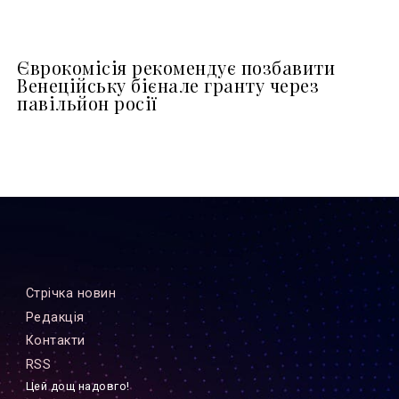
Єврокомісія рекомендує позбавити
Венеційську бієнале гранту через
павільйон росії
Стрiчка новин
Редакцiя
Контакти
RSS
Цей дощ надовго!