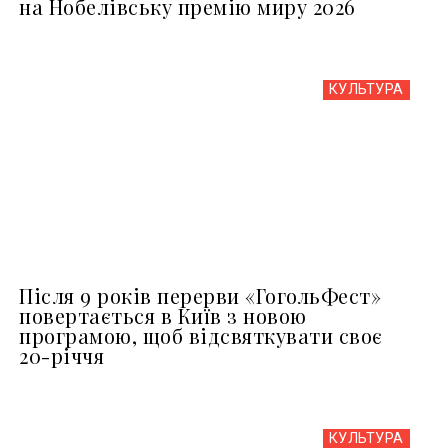
на Нобелівську премію миру 2026
КУЛЬТУРА
Після 9 років перерви «ГогольФест»
повертається в Київ з новою
програмою, щоб відсвяткувати своє
20-річчя
КУЛЬТУРА