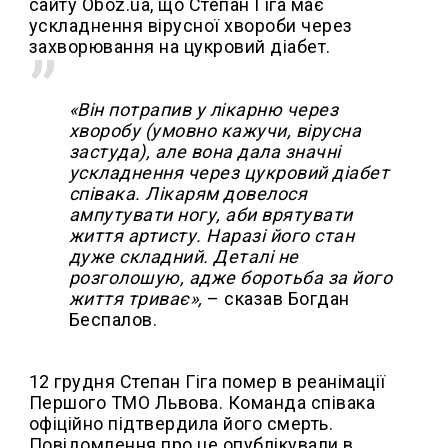
сайту Oboz.ua, що Степан Гіга має
ускладнення вірусної хвороби через
захворювання на цукровий діабет.
«Він потрапив у лікарню через
хворобу (умовно кажучи, вірусна
застуда), але вона дала значні
ускладнення через цукровий діабет
співака. Лікарям довелося
ампутувати ногу, аби врятувати
життя артисту. Наразі його стан
дуже складний. Деталі не
розголошую, адже боротьба за його
життя триває»,
– сказав Богдан
Беспалов.
12 грудня Степан Гіга помер в реанімації
Першого ТМО Львова. Команда співака
офіційно підтвердила його смерть.
Повідомлення про це опублікували в