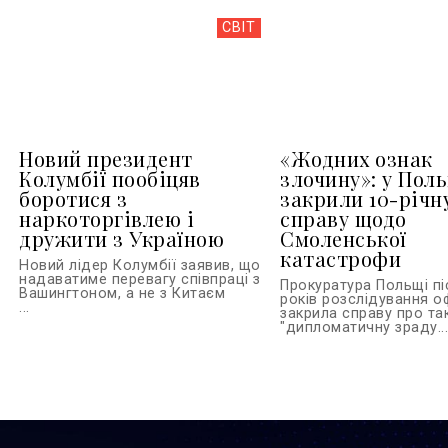
СВІТ
Новий президент
«Жодних ознак
Колумбії пообіцяв
злочину»: у Пол
боротися з
закрили 10-річн
наркоторгівлею і
справу щодо
дружити з Україною
Смоленської
катастрофи
Новий лідер Колумбії заявив, що
надаватиме перевагу співпраці з
Прокуратура Польщі пі
Вашингтоном, а не з Китаєм
років розслідування о
...
закрила справу про та
"дипломатичну зраду..