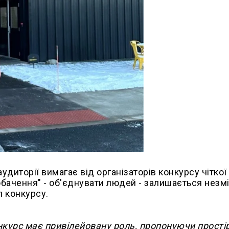
аудиторії вимагає від організаторів конкурсу чіткої
обачення" - об'єднувати людей - залишається незм
 конкурсу.
нкурс має привілейовану роль, пропонуючи простір