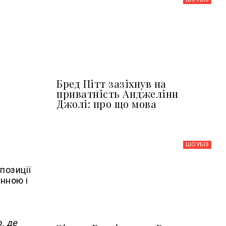
Бред Пітт зазіхнув на
приватність Анджеліни
Джолі: про що мова
ШОУБIЗ
 позиції
інною і
, де