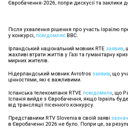
Євробачення-2026, попри дискусії та заклики д
Після ухвалення рішення про участь Ізраїлю пр
у конкурсі,
повідомляє
BBC.
Ірландський національний мовник RTE
заявив
,
жахливі втрати життів у Газі та гуманітарну кри
мирних жителів.
Нідерландський мовник Avrotros
заявив
, що у
цінностями, які є важливими.
Іспанська телекомпанія RTVE
повідомила
, що Р
Іспанія вийде з Євробачення, якщо Ізраїль буд
від трансляції пісенного конкурсу.
Представники RTV Slovenia в своїй заяві
зазна
в Євробаченні 2026 не було. Попри це, за резу