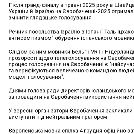
Після гранд-фіналу в травні 2025 року в Швейц
України й Ізраїлю на Євробаченні-2025 отримали
змінити глядацьке голосування.
Речник посольства Ізраїлю в Іспанії Таль Іцха
антисемітизмом" обурення іспанського мовник
Слідом за ним мовники Бельгії VRT і Нідерланд
прозорості щодо телеголосування на Євробаченн
процес голосування на Євробаченні є "найсучас
та верифікуються величезною командою людей, 
моделі голосування".
Днями голова ради директорів ісландського м
запровадити на Євробаченні використання нейт
У вересні організатори Євробачення закликали І
виступати під нейтральним прапором.
Європейська мовна спілка 4 грудня офіційно за