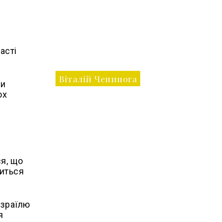
асті
Віталій Чепинога
чи
ох
ся, що
виться
Ізраїлю
я