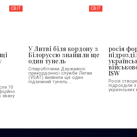
СВІТ
СВІТ
У Литві біля кордону з
росія фо
ьщі
Білоруссю знайшли ще
підрозді
у
один тунель
українсь
військов
Співробітники Державної
ISW
прикордонної служби Литви
(VSAT) виявили ще один
Росія створ
підземний тунель ...
підрозділи з
сля 10
українських 
фіційно
к звану
.