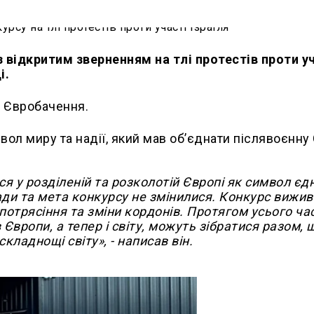
 відкритим зверненням на тлі протестів проти у
і.
і Євробачення.
вол миру та надії, який мав об’єднати післявоєнну
 у розділеній та розколотій Європі як символ єдн
сади та мета конкурсу не змінилися. Конкурс вижив 
потрясіння та зміни кордонів. Протягом усього час
 Європи, а тепер і світу, можуть зібратися разом, 
кладнощі світу», - написав він.