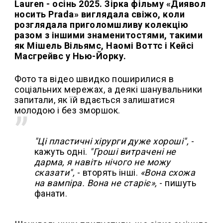
Lauren - осінь 2025. Зірка фільму «Диявол
носить Prada» виглядала свіжо, коли
розглядала приголомшливу колекцію
разом з іншими знаменитостями, такими
як Мішель Вільямс, Наомі Воттс і Кейсі
Масгрейвс у Нью-Йорку.
Фото та відео швидко поширилися в
соціальних мережах, а деякі шанувальники
запитали, як їй вдається залишатися
молодою і без зморшок.
"Ці пластичні хірурги дуже хороші",
-
кажуть одні.
"Гроші витрачені не
дарма, я навіть нічого не можу
сказати",
- вторять інші.
«Вона схожа
на вампіра. Вона не старіє»,
- пишуть
фанати.