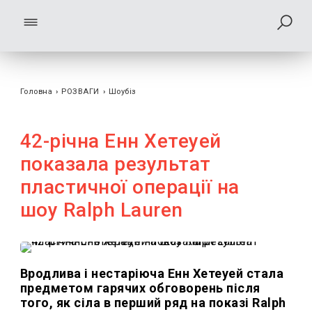
Головна
›
РОЗВАГИ
›
Шоубiз
42-річна Енн Хетеуей
показала результат
пластичної операції на
шоу Ralph Lauren
Вродлива і нестаріюча Енн Хетеуей стала
предметом гарячих обговорень після
того, як сіла в перший ряд на показі Ralph