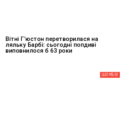
Вітні Г'юстон перетворилася на
ляльку Барбі: сьогодні попдиві
виповнилося б 63 роки
ШОУБIЗ