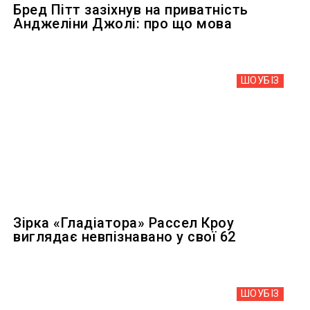
Бред Пітт зазіхнув на приватність
Анджеліни Джолі: про що мова
ШОУБIЗ
Зірка «Гладіатора» Рассел Кроу
виглядає невпізнавано у свої 62
ШОУБIЗ