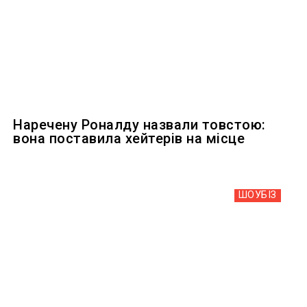
Наречену Роналду назвали товстою:
вона поставила хейтерів на місце
ШОУБIЗ