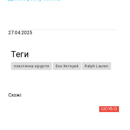
27.04.2025
Теги
пластична хірургія
Енн Хетеуей
Ralph Lauren
Схожi
ШОУБIЗ