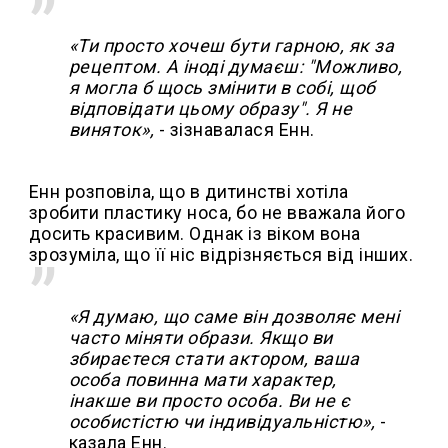
«Ти просто хочеш бути гарною, як за
рецептом. А іноді думаєш: "Можливо,
я могла б щось змінити в собі, щоб
відповідати цьому образу". Я не
виняток»,
- зізнавалася Енн.
Енн розповіла, що в дитинстві хотіла
зробити пластику носа, бо не вважала його
досить красивим. Однак із віком вона
зрозуміла, що її ніс відрізняється від інших.
«Я думаю, що саме він дозволяє мені
часто міняти образи. Якщо ви
збираєтеся стати актором, ваша
особа повинна мати характер,
інакше ви просто особа. Ви не є
особистістю чи індивідуальністю»,
-
казала Енн.