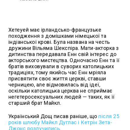
Хетеуей має ірландсько-французьке
походження з домішками німецької та
індіанської крові. Була названа на честь
дружини Вільяма Шекспіра. Мати-акторка з
дитинства передавала Енн свій інтерес до
акторського мистецтва. Одночасно Енн та її
братів виховували в суворих католицьких
традиціях, тому якийсь час Енн мріяла
присвятити своє життя церкві, ставши
черницею, але відмовилась від ідеї,
оскільки католицька церква не сприймає
негетеросексуальних людей — таких, як її
старший брат Майкл.
Український Дощ писав раніше, що
після 25
років шлюбу Майкл Дуглас і Кетрін Зета-
Джонс розлучились.