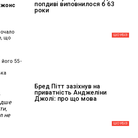
попдиві виповнилося б 63
-Джонс
роки
почало
ШОУБIЗ
е, що
.
 його 55-
ька
Бред Пітт зазіхнув на
приватність Анджеліни
к
Джолі: про що мова
радше
ти,
л не
ШОУБIЗ