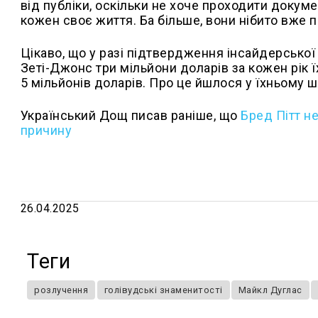
від публіки, оскільки не хоче проходити докум
кожен своє життя. Ба більше, вони нібито вже 
Цікаво, що у разі підтвердження інсайдерсько
Зеті-Джонс три мільйони доларів за кожен рік 
5 мільйонів доларів. Про це йшлося у їхньому 
Український Дощ писав раніше, що
Бред Пітт н
причину
26.04.2025
Теги
розлучення
голівудські знаменитості
Майкл Дуглас