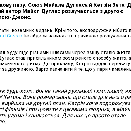
іркову пару. Союз Майкла Дугласа й Кетрін Зета
ий актор
Майкл Дуглас
розлучається з другою
етою-Джонс
.
ьти іноземних видань. Крім того, експодружжя нібито 
od Gossip
.Інсайдери називають причиною розлучення т
ллівуду піде різними шляхами через зміну стилю життя
Дуглас став прихильником розміреного способу життя, а
насиченого ритму. До прикладу, Кетрін віддає перевагу
 за дружиною. Варто зазначити й те, що у пари чимален
ж будь-коли. Він не такий рухливий і кмітливий, я
ої Кетрін. Вона розчарована, що стала для нього 
 відійшла на другий план. Кетрін хоче подорожува
сті фільмів і працювати з цікавими людьми, а Майк
ить удома і хвилюється. Для них це просто стало
ло.