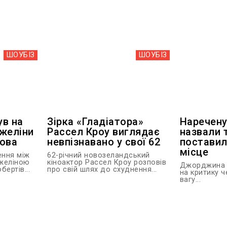
ШОУБIЗ
ШОУБIЗ
ув на
Зірка «Гладіатора»
Наречену
желіни
Рассел Кроу виглядає
назвали 
мова
невпізнавано у свої 62
поставил
місце
ення між
62-річний новозеландський
джеліною
кіноактор Рассел Кроу розповів
Джорджина Р
ертів...
про свій шлях до схуднення...
на критику 
вагу...