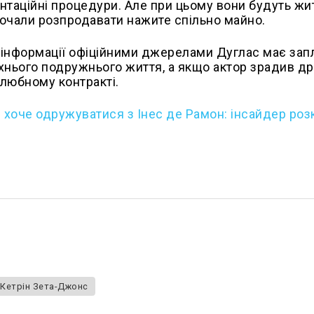
ентаційні процедури. Але при цьому вони будуть жи
почали розпродавати нажите спільно майно.
ї інформації офіційними джерелами Дуглас має зап
їхнього подружнього життя, а якщо актор зрадив д
шлюбному контракті.
е хоче одружуватися з Інес де Рамон: інсайдер роз
Кетрін Зета-Джонс