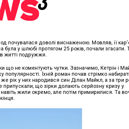
іод почувалася доволі виснаженою. Мовляв, її кар'
на була у шлюбі протягом 25 років, почали згасати.
 в житті подружжя.
поки що не коментують чутки. Зазначимо, Кетрін і Ма
ку популярності. Їхній роман почав стрімко набират
 же рік у них народився син Ділан Майкл, а за три 
е припускали, що зірки долають серйозну кризу у
 навіть жили окремо, але потім примирилися. Та во
кінця.