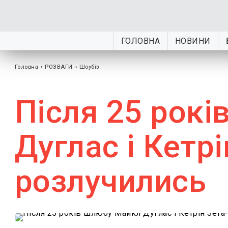
ГОЛОВНА
НОВИНИ
Головна
›
РОЗВАГИ
›
Шоубiз
Після 25 рок
Дуглас і Кетр
розлучились