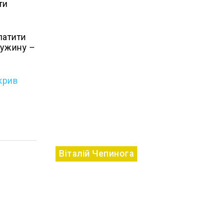
ти
латити
ружину –
крив
Віталій Чепинога