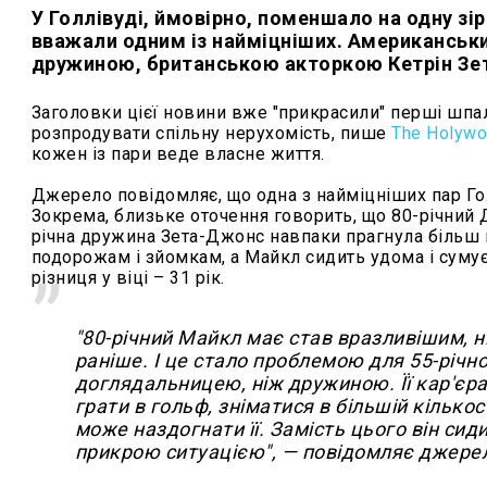
У Голлівуді, ймовірно, поменшало на одну з
вважали одним із найміцніших. Американськ
дружиною, британською акторкою
Кетрін З
Заголовки цієї новини вже "прикрасили" перші шпал
розпродувати спільну нерухомість, пише
The Holywo
кожен із пари веде власне життя.
Джерело повідомляє, що одна з найміцніших пар Го
Зокрема, близьке оточення говорить, що 80-річний 
річна дружина Зета-Джонс навпаки прагнула більш 
подорожам і зйомкам, а Майкл сидить удома і сумує
різниця у віці – 31 рік.
"80-річний Майкл має став вразливішим, ні
раніше. І це стало проблемою для 55-річн
доглядальницею, ніж дружиною. Її кар'єра
грати в гольф, зніматися в більшій кілько
може наздогнати її. Замість цього він сид
прикрою ситуацією", — повідомляє джере