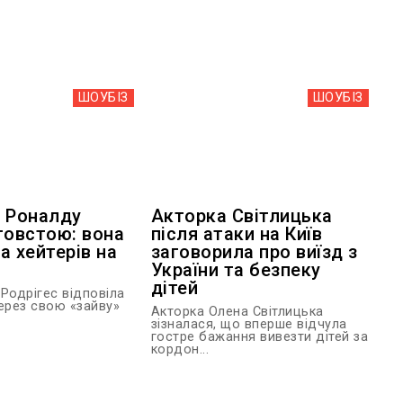
ШОУБIЗ
ШОУБIЗ
 Роналду
Акторка Світлицька
товстою: вона
після атаки на Київ
а хейтерів на
заговорила про виїзд з
України та безпеку
дітей
одрігес відповіла
через свою «зайву»
Акторка Олена Світлицька
зізналася, що вперше відчула
гостре бажання вивезти дітей за
кордон...