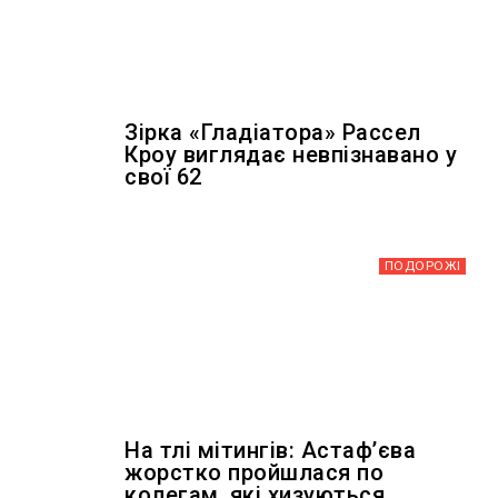
Зірка «Гладіатора» Рассел
Кроу виглядає невпізнавано у
свої 62
ПОДОРОЖІ
На тлі мітингів: Астафʼєва
жорстко пройшлася по
колегам, які хизуються