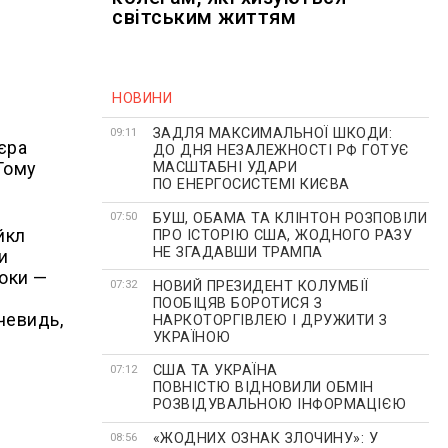
світським життям
НОВИНИ
ЗАДЛЯ МАКСИМАЛЬНОЇ ШКОДИ:
09:11
єра
ДО ДНЯ НЕЗАЛЕЖНОСТІ РФ ГОТУЄ
 Тому
МАСШТАБНІ УДАРИ
ПО ЕНЕРГОСИСТЕМІ КИЄВА
БУШ, ОБАМА ТА КЛІНТОН РОЗПОВІЛИ
07:50
йкл
ПРО ІСТОРІЮ США, ЖОДНОГО РАЗУ
НЕ ЗГАДАВШИ ТРАМПА
и
роки —
НОВИЙ ПРЕЗИДЕНТ КОЛУМБІЇ
07:32
ПООБІЦЯВ БОРОТИСЯ З
чевидь,
НАРКОТОРГІВЛЕЮ І ДРУЖИТИ З
УКРАЇНОЮ
США ТА УКРАЇНА
07:12
ПОВНІСТЮ ВІДНОВИЛИ ОБМІН
РОЗВІДУВАЛЬНОЮ ІНФОРМАЦІЄЮ
«ЖОДНИХ ОЗНАК ЗЛОЧИНУ»: У
08:56