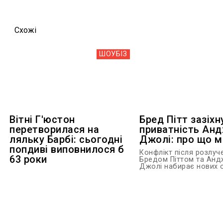
Схожi
ШОУБIЗ
Вітні Г'юстон
Бред Пітт зазіхн
перетворилася на
приватність Анд
ляльку Барбі: сьогодні
Джолі: про що 
попдиві виповнилося б
Конфлікт після розлуч
63 роки
Бредом Піттом та Ан
Джолі набирає нових об