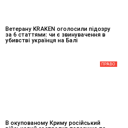
Ветерану KRAKEN оголосили підозру
за 6 статтями: чи є звинувачення в
убивстві українця на Балі
ПРАВО
В окупованому Криму російський