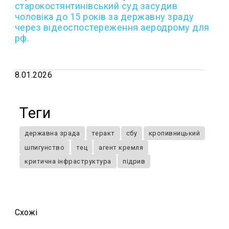
с
тарокостянтинівський суд засудив
чоловіка до 15 років за державну зраду
через відеоспостереження аеродрому для
рф.
8.01.2026
Теги
державна зрада
теракт
сбу
кропивницький
шпигунство
тец
агент кремля
критична інфраструктура
підрив
Схожi