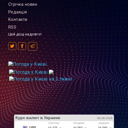
Стрiчка новин
Редакцiя
Контакти
RSS
Цей дощ надовго!