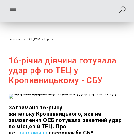
Головна
›
СОЦІУМ
›
Право
16-річна дівчина готувала
удар рф по ТЕЦ у
Кропивницькому - СБУ
Затримано 16-річну
жительку Кропивницького, яка на
замовлення ФСБ готувала ракетний удар
по місцевій ТЕЦ. Про
це
повідомила
пресслужба СБУ.