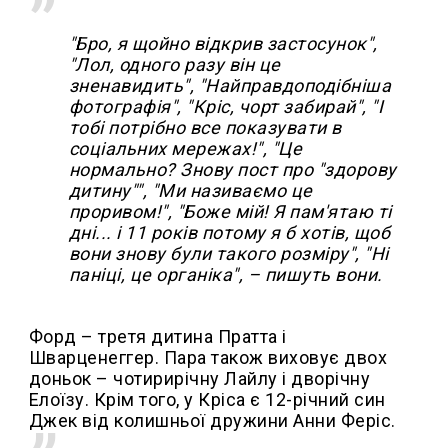
"Бро, я щойно відкрив застосунок",
"Лол, одного разу він це
зненавидить", "Найправдоподібніша
фотографія", "Кріс, чорт забирай", "І
тобі потрібно все показувати в
соціальних мережах!", "Це
нормально? Знову пост про "здорову
дитину"", "Ми називаємо це
проривом!", "Боже мій! Я пам'ятаю ті
дні... і 11 років потому я б хотів, щоб
вони знову були такого розміру", "Ні
паніці, це органіка", – пишуть вони.
Форд – третя дитина Пратта і
Шварценеггер. Пара також виховує двох
доньок – чотирирічну Лайлу і дворічну
Елоїзу. Крім того, у Кріса є 12-річний син
Джек від колишньої дружини Анни Феріс.