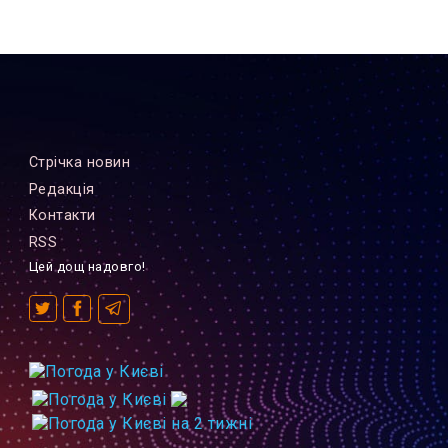
Стрiчка новин
Редакцiя
Контакти
RSS
Цей дощ надовго!