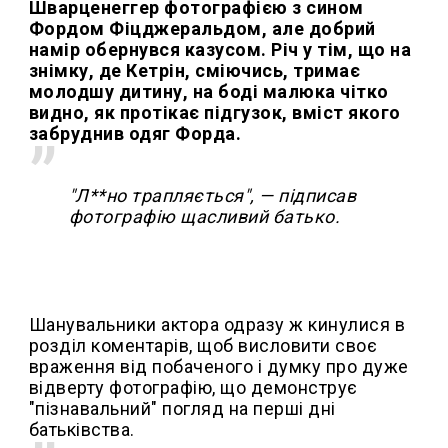
Шварценеггер фотографією з сином
Фордом Фіцджеральдом, але добрий
намір обернувся казусом. Річ у тім, що на
знімку, де Кетрін, сміючись, тримає
молодшу дитину, на боді малюка чітко
видно, як протікає підгузок, вміст якого
забруднив одяг Форда.
"Л**но трапляється", — підписав
фотографію щасливий батько.
Шанувальники актора одразу ж кинулися в
розділ коментарів, щоб висловити своє
враження від побаченого і думку про дуже
відверту фотографію, що демонструє
"пізнавальний" погляд на перші дні
батьківства.