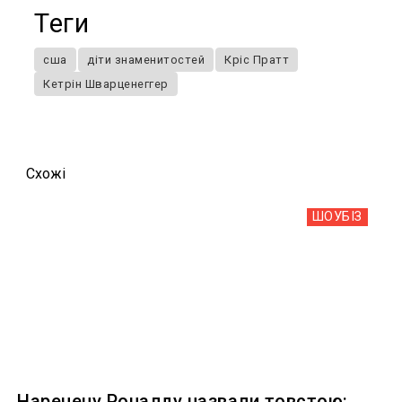
Теги
сша
діти знаменитостей
Кріс Пратт
Кетрін Шварценеггер
Схожi
ШОУБIЗ
Наречену Роналду назвали товстою: